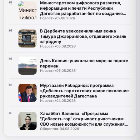
Министерством цифрового развития,
01
информации и печати Республики
Дагестан разработан бот по созданию
Новости
•
07.08.2026
корпусов национальных языков народов
Республики Дагестан
В Дербенте увековечили имя воина
02
Тимура Джабраилова, отдавшего жизнь
за родину
Новости
•
05.08.2026
03
День Каспия: уникальное море на пороге
перемен
Новости
•
05.08.2026
Муртазали Рабаданов: программа
04
«Доблесть гор» готовит новое поколение
руководителей Дагестана
Новости
•
04.08.2026
Хасайбат Валиева: «Программа
05
"Доблесть гор" открывает участникам
СВО новые возможности для служения
Общество
•
04.08.2026
Дагестану»