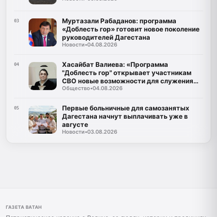
Муртазали Рабаданов: программа
03
«Доблесть гор» готовит новое поколение
руководителей Дагестана
Новости
•
04.08.2026
Хасайбат Валиева: «Программа
04
"Доблесть гор" открывает участникам
СВО новые возможности для служения
Общество
•
04.08.2026
Дагестану»
Первые больничные для самозанятых
05
Дагестана начнут выплачивать уже в
августе
Новости
•
03.08.2026
ГАЗЕТА ВАТАН