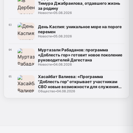
Тимура Джабраилова, отдавшего жизнь
за родину
Новости
•
05.08.2026
03
День Каспия: уникальное море на пороге
перемен
Новости
•
05.08.2026
Муртазали Рабаданов: программа
04
«Доблесть гор» готовит новое поколение
руководителей Дагестана
Новости
•
04.08.2026
Хасайбат Валиева: «Программа
05
"Доблесть гор" открывает участникам
СВО новые возможности для служения
Общество
•
04.08.2026
Дагестану»