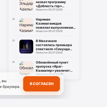
назвал программу
«Доблесть гор»
Новости
•
30.07.2026
важным ресурсом для
развития Дагестана
Нариман
18
Казимагамедов
пожелал выпускникам
Новости
•
30.07.2026
программы «Доблесть
гор» успехов на
государственной
В Махачкале
19
службе
состоялась премьера
спектакля «Секунда
Новости
•
30.07.2026
сомнений»,
посвящённого теме
специальной военной
Обновлённый пункт
20
операции
пропуска «Яраг-
Казмаляр» увеличит
Новости
•
30.07.2026
грузопоток через
границу Дагестана
, вы
Я СОГЛАСЕН
х браузера.