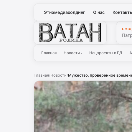
Этномедиахолдинг
О нас
Контакт
НОВ
Ватан
Патр
Главная
Новости
Нацпроекты в РД
А
▾
Главная
/
Новости
/
Мужество, проверенное временем