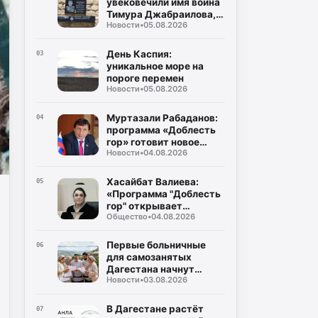
увековечили имя воина
народов Республики
Тимура Джабраилова,
Дагестан
Новости
•
05.08.2026
отдавшего жизнь за
родину
День Каспия:
03
уникальное море на
пороге перемен
Новости
•
05.08.2026
Муртазали Рабаданов:
04
программа «Доблесть
гор» готовит новое
Новости
•
04.08.2026
поколение
руководителей
Дагестана
Хасайбат Валиева:
05
«Программа "Доблесть
гор" открывает
Общество
•
04.08.2026
участникам СВО новые
возможности для
служения Дагестану»
Первые больничные
06
для самозанятых
Дагестана начнут
Новости
•
03.08.2026
выплачивать уже в
августе
В Дагестане растёт
07