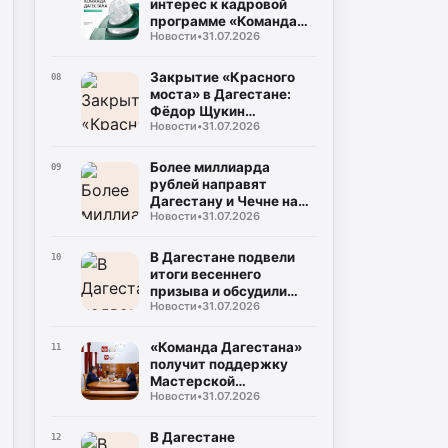
интерес к кадровой
программе «Команда
Новости
•
31.07.2026
Дагестана»
Закрытие «Красного
08
моста» в Дагестане:
Фёдор Щукин
Новости
•
31.07.2026
потребовал ускорить
восстановление
Более миллиарда
09
рублей направят
Дагестану и Чечне на
Новости
•
31.07.2026
помощь пострадавшим
от наводнения
В Дагестане подвели
10
итоги весеннего
призыва и обсудили
Новости
•
31.07.2026
набор на контрактную
службу
«Команда Дагестана»
11
получит поддержку
Мастерской
Новости
•
31.07.2026
управления «Сенеж»
В Дагестане
12