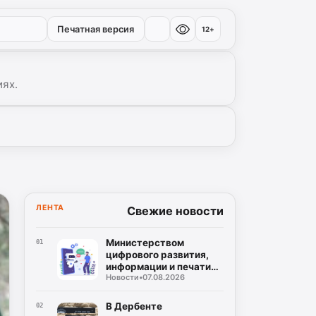
Печатная версия
12+
иях.
ЛЕНТА
Свежие новости
Министерством
01
цифрового развития,
информации и печати
Новости
•
07.08.2026
Республики Дагестан
разработан бот по
созданию корпусов
В Дербенте
02
национальных языков