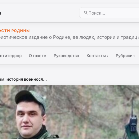
ы
ОСТИ РОДИНЫ
иотическое издание о Родине, ее людях, истории и традиц
нтитеррор
О газете
Руководство
Контакты
Рубрики
▾
▾
: история военносл...