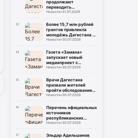
продолжают
переводить
Новости
•
31.07.2026
газопроводы под землю
для повышения
безопасности
Более 15,7 млн рублей
13
грантов привлекла
молодёжь Дагестана в
Новости
•
30.07.2026
2026 году
Газета «Замана»
14
запускает новый
медиапроект с
Новости
•
30.07.2026
участием известных
учёных и экспертов
Врачи Дагестана
15
призвали жителей
пройти обследование
Новости
•
30.07.2026
на гепатит С во время
диспансеризации
Перечень официальных
16
источников
республиканских
Новости
•
30.07.2026
средств массовой
информации
Эльдар Адельшинов
17