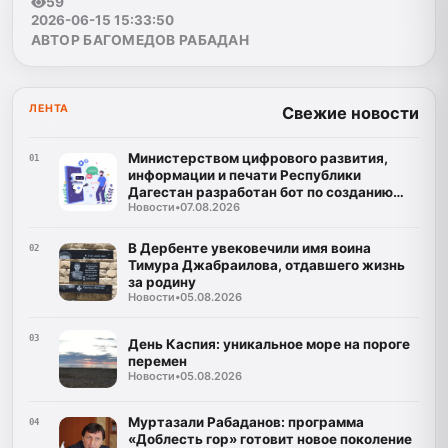
59
2026-06-15 15:33:50
АВТОР БАГОМЕДОВ РАБАДАН
ЛЕНТА
Свежие новости
Министерством цифрового развития,
01
информации и печати Республики
Дагестан разработан бот по созданию
Новости
•
07.08.2026
корпусов национальных языков народов
Республики Дагестан
В Дербенте увековечили имя воина
02
Тимура Джабраилова, отдавшего жизнь
за родину
Новости
•
05.08.2026
03
День Каспия: уникальное море на пороге
перемен
Новости
•
05.08.2026
Муртазали Рабаданов: программа
04
«Доблесть гор» готовит новое поколение