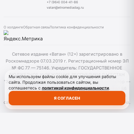
+7 (964) 004-41-86
vatan@etnomediadag.ru
О холдинге
Обратная связь
Политика конфиденциальности
Сетевое издание «Ватан» (12+) зарегистрировано в
Роскомнадзоре 07.03.2019 г. Регистрационный номер ЭЛ
№ ФС 77 — 75146. Учредитель: ГОСУДАРСТВЕННОЕ
БЮДЖЕТНОЕ УЧРЕЖДЕНИЕ РЕСПУБЛИКИ ДАГЕСТАН
Мы используем файлы cookie для улучшения работы
"ЭТНОМЕДИАХОЛДИНГ "ДАГЕСТАН". Главный редактор —
сайта. Продолжая пользоваться сайтом, вы
соглашаетесь с
политикой конфиденциальности
.
Аврумов Моисей Давидович, Телефон: +7964 004 41 86
vatan@etnomediadag.ru При использовании материалов
Я СОГЛАСЕН
сайта активная гиперссылка на gazetavatan.ru обязательна.