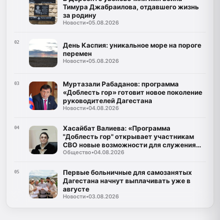
Тимура Джабраилова, отдавшего жизнь
за родину
Новости
•
05.08.2026
02
День Каспия: уникальное море на пороге
перемен
Новости
•
05.08.2026
Муртазали Рабаданов: программа
03
«Доблесть гор» готовит новое поколение
руководителей Дагестана
Новости
•
04.08.2026
Хасайбат Валиева: «Программа
04
"Доблесть гор" открывает участникам
СВО новые возможности для служения
Общество
•
04.08.2026
Дагестану»
Первые больничные для самозанятых
05
Дагестана начнут выплачивать уже в
августе
Новости
•
03.08.2026