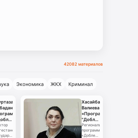
42082 материалов
аука
Экономика
ЖКХ
Криминал
ртазали
Хасайбат
баданов:
Валиева:
ограмма
«Программа
облесть
"Доблесть
р»
ктор
гор"
Региональная
гестанского
программа
товит
открывает
сударственного
«Доблесть
вое
участникам