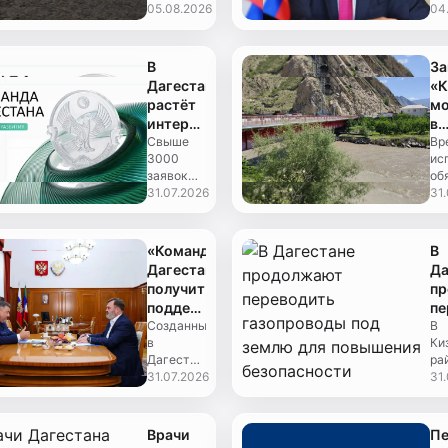
когда
05.08.2026
ун
04
по
пять
Му
ру
прикаспийских
Ра
Да
государств
за
В
За
напоминают
чт
Дагестане
«К
миру о
ка
растёт
мо
хрупкости
пр
интерес
в
крупнейшего
к
Свыше
Да
Вр
внутр...
3000
ис
кадровой
Ф
заявок
об
программе
Щ
поступило
31.07.2026
гл
31
«Команда
по
на
Да
Дагестана»
ус
участие в
Фё
во
кадровой
Щу
«Команда
В
программе
со
Дагестана»
Да
«Команда
чт
получит
п
Дагестана».
де
поддержку
пе
Наиболее
на
Мастерской
Созданный
га
В
популярным...
ли
в
Ки
управления
по
кон
Дагестане
ра
«Сенеж»
з
центр
31.07.2026
Да
31
дл
компетенций
ст
по
вошёл в
оч
бе
число
эт
Врачи
Пе
пяти
об