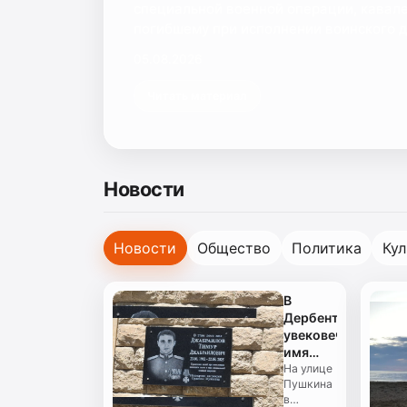
специальной военной операции, кавал
погибшему при исполнении воинского до
05.08.2026
Читать материал
Новости
Новости
Общество
Политика
Кул
В
Дербенте
увековечили
имя
воина
На улице
Пушкина
Тимура
в
Джабраилова,