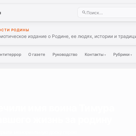
ы
ОСТИ РОДИНЫ
иотическое издание о Родине, ее людях, истории и традиц
нтитеррор
О газете
Руководство
Контакты
Рубрики
▾
▾
ечили имя воина Тимура
вшего жизнь за родину
ткрыли мемориальную доску герою