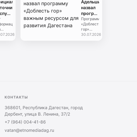
ициальных
Адельшинов
зораспределительной
федеральных
точников
назвал
темы....
грантовых
спубликанских
программу
конкурс...
едств
т
«Доблесть
Программа
формация
«Доблесть
ссовой
гор»
з
гор»
нформации
важным
кажений
.07.2026
открывает
30.07.2026
ресурсом
новые
для
дежных
возможности
развития
точников:РГВК
для
Дагестана
агестан»
участников
Х
и
онтакте
ветеранов
специальной
legramРИА
военной...
...
КОНТАКТЫ
368601, Республика Дагестан, город
Дербент, улица В. Ленина, 37/2
+7 (964) 004-41-86
vatan@etnomediadag.ru