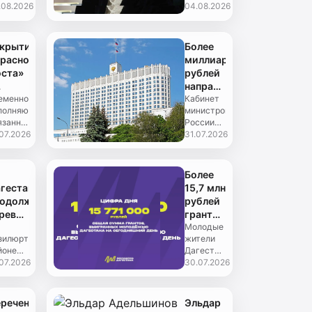
иверситета
.08.2026
гор»,
04.08.2026
коление
СВО
ртазали
созданная
ководителей
новые
баданов
по
гестана
возможности
явил,
аналогии
крытие
Более
для
о
с
расного
миллиарда
служения
дровая
федеральным
ста»
рублей
Дагестану»
ограмм...
проектом
направят
«Время
гестане:
еменно
Дагестану
Кабинет
героев»,...
полняющий
министров
ёдор
и Чечне
язанности
России
укин
на
авы
.07.2026
выделил
31.07.2026
требовал
помощь
гестана
свыше 1
корить
пострадавшим
дор
млрд
сстановление
от
кин
рублей
Более
наводнения
общил,
Дагестану
гестане
15,7 млн
о
и
родолжают
рублей
ржит
Чеченской
реводить
грантов
Республике
зопроводы
привлекла
Молодые
чном
для
зилюртовском
жители
д
молодёжь
троле...
оказания
йоне
Дагестана
ф...
емлю
Дагестана
гестана
.07.2026
продолжают
30.07.2026
я
в 2026
артовал
успешно
вышения
году
ередной
представлять
зопасности
ап
республику
речень
Эльдар
новления
на