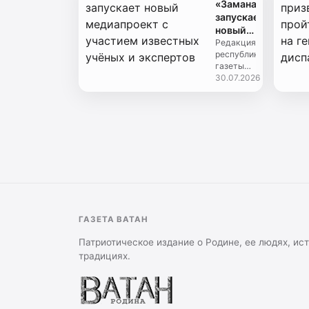
«Замана»
службу
установленного
запускает
плана.
новый
Результ...
медиапроект
Редакция
республиканской
с
газеты
участием
«Замана»
30.07.2026
известных
представила
учёных
новый
и
медиапроект
экспертов
- цикл
подкастов,
посвящённых...
ГАЗЕТА ВАТАН
Патриотическое издание о Родине, ее людях, ис
традициях.