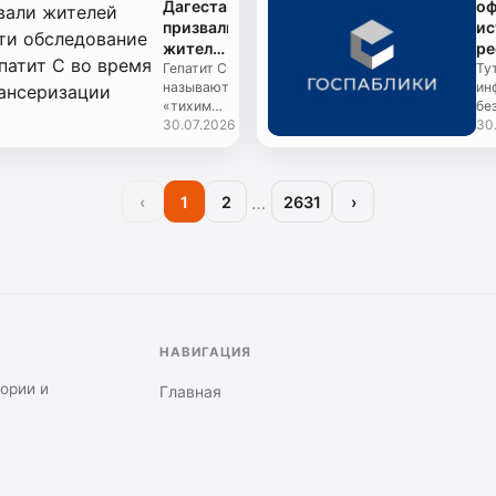
Дагестана
оф
лучших в
га
призвали
ис
России.
сис
жителей
ре
Об этом
пройти
Гепатит С
ср
Ту
заявил
называют
ин
обследование
ма
генеральн...
«тихим»
бе
на
и
заболеванием,
30.07.2026
ис
30
гепатит
поскольку
из
С во
на
на
время
протяжении
ис
диспансеризации
многих
«Д
…
‹
1
2
2631
›
лет он
МА
может
ВК
протекать
Ок
без к...
Te
«Да
НАВИГАЦИЯ
тории и
Главная