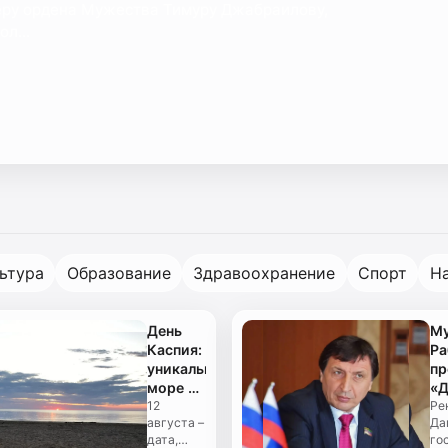
еру ордена Мужества Тимуру Джабраилову,
л...
ьтура
Образование
Здравоохранение
Спорт
Н
День
Му
Каспия:
Ра
уникальное
пр
море на
«Д
пороге
12
го
Ре
августа –
Да
перемен
го
дата,
го
но