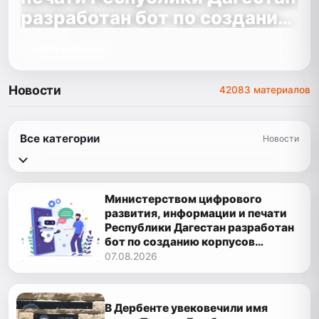
разработан бот по созданию
корпусов национальных
07.08.2026
Читать материал
языков народов Республики
Дагестан
Новости
42083 материалов
Все категории
Новости
Министерством цифрового
развития, информации и печати
Республики Дагестан разработан
бот по созданию корпусов
национальных языков народов
07.08.2026
Республики Дагестан
В Дербенте увековечили имя