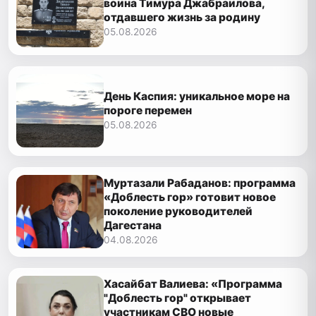
воина Тимура Джабраилова,
отдавшего жизнь за родину
05.08.2026
День Каспия: уникальное море на
пороге перемен
05.08.2026
Муртазали Рабаданов: программа
«Доблесть гор» готовит новое
поколение руководителей
Дагестана
04.08.2026
Хасайбат Валиева: «Программа
"Доблесть гор" открывает
участникам СВО новые