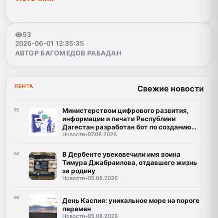
53
2026-06-01 12:35:35
АВТОР БАГОМЕДОВ РАБАДАН
ЛЕНТА
Свежие новости
Министерством цифрового развития,
01
информации и печати Республики
Дагестан разработан бот по созданию
Новости
•
07.08.2026
корпусов национальных языков народов
Республики Дагестан
В Дербенте увековечили имя воина
02
Тимура Джабраилова, отдавшего жизнь
за родину
Новости
•
05.08.2026
03
День Каспия: уникальное море на пороге
перемен
Новости
•
05.08.2026