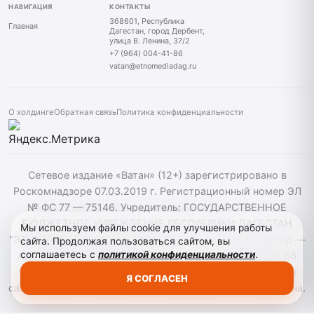
НАВИГАЦИЯ
КОНТАКТЫ
368601, Республика
Главная
Дагестан, город Дербент,
улица В. Ленина, 37/2
+7 (964) 004-41-86
vatan@etnomediadag.ru
О холдинге
Обратная связь
Политика конфиденциальности
Сетевое издание «Ватан» (12+) зарегистрировано в
Роскомнадзоре 07.03.2019 г. Регистрационный номер ЭЛ
№ ФС 77 — 75146. Учредитель: ГОСУДАРСТВЕННОЕ
БЮДЖЕТНОЕ УЧРЕЖДЕНИЕ РЕСПУБЛИКИ ДАГЕСТАН
Мы используем файлы cookie для улучшения работы
"ЭТНОМЕДИАХОЛДИНГ "ДАГЕСТАН". Главный редактор —
сайта. Продолжая пользоваться сайтом, вы
соглашаетесь с
политикой конфиденциальности
.
Аврумов Моисей Давидович, Телефон: +7964 004 41 86
vatan@etnomediadag.ru При использовании материалов
Я СОГЛАСЕН
сайта активная гиперссылка на gazetavatan.ru обязательна.