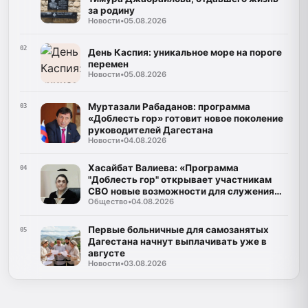
за родину
Новости
•
05.08.2026
02
День Каспия: уникальное море на пороге
перемен
Новости
•
05.08.2026
Муртазали Рабаданов: программа
03
«Доблесть гор» готовит новое поколение
руководителей Дагестана
Новости
•
04.08.2026
Хасайбат Валиева: «Программа
04
"Доблесть гор" открывает участникам
СВО новые возможности для служения
Общество
•
04.08.2026
Дагестану»
Первые больничные для самозанятых
05
Дагестана начнут выплачивать уже в
августе
Новости
•
03.08.2026