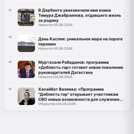
Республики Дагестан
В Дербенте увековечили имя воина
02
Тимура Джабраилова, отдавшего жизнь
за родину
Новости
•
05.08.2026
03
День Каспия: уникальное море на пороге
перемен
Новости
•
05.08.2026
Муртазали Рабаданов: программа
04
«Доблесть гор» готовит новое поколение
руководителей Дагестана
Новости
•
04.08.2026
Хасайбат Валиева: «Программа
05
"Доблесть гор" открывает участникам
СВО новые возможности для служения
Общество
•
04.08.2026
Дагестану»