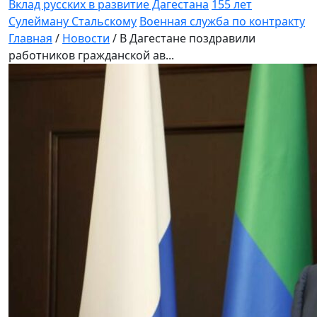
Вклад русских в развитие Дагестана
155 лет
Сулейману Стальскому
Военная служба по контракту
Главная
/
Новости
/
В Дагестане поздравили
работников гражданской ав...