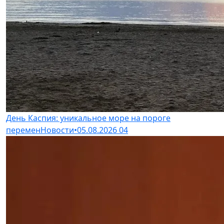
День Каспия: уникальное море на пороге
перемен
Новости
•
05.08.2026
04