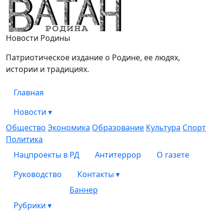
Ватан
Новости Родины
Патриотическое издание о Родине, ее людях,
истории и традициях.
Главная
Новости
▾
Общество
Экономика
Образование
Культура
Спорт
Политика
Нацпроекты в РД
Антитеррор
О газете
Руководство
Контакты
▾
Баннер
Рубрики
▾