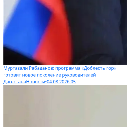
Муртазали Рабаданов: программа «Доблесть гор»
готовит новое поколение руководителей
Дагестана
Новости
•
04.08.2026
05