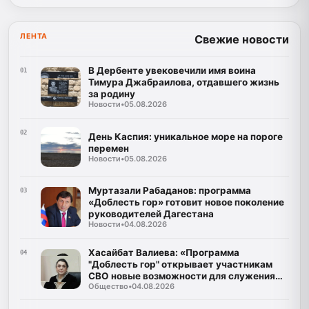
ЛЕНТА
Свежие новости
В Дербенте увековечили имя воина
01
Тимура Джабраилова, отдавшего жизнь
за родину
Новости
•
05.08.2026
02
День Каспия: уникальное море на пороге
перемен
Новости
•
05.08.2026
Муртазали Рабаданов: программа
03
«Доблесть гор» готовит новое поколение
руководителей Дагестана
Новости
•
04.08.2026
Хасайбат Валиева: «Программа
04
"Доблесть гор" открывает участникам
СВО новые возможности для служения
Общество
•
04.08.2026
Дагестану»