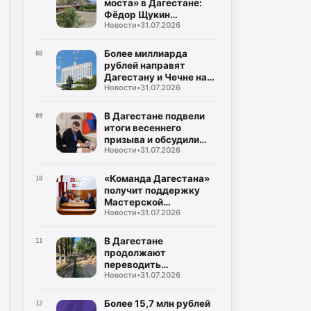
моста» в Дагестане:
Фёдор Щукин
Новости
•
31.07.2026
потребовал ускорить
восстановление
Более миллиарда
08
рублей направят
Дагестану и Чечне на
Новости
•
31.07.2026
помощь пострадавшим
от наводнения
В Дагестане подвели
09
итоги весеннего
призыва и обсудили
Новости
•
31.07.2026
набор на контрактную
службу
«Команда Дагестана»
10
получит поддержку
Мастерской
Новости
•
31.07.2026
управления «Сенеж»
В Дагестане
11
продолжают
переводить
Новости
•
31.07.2026
газопроводы под землю
для повышения
безопасности
Более 15,7 млн рублей
12