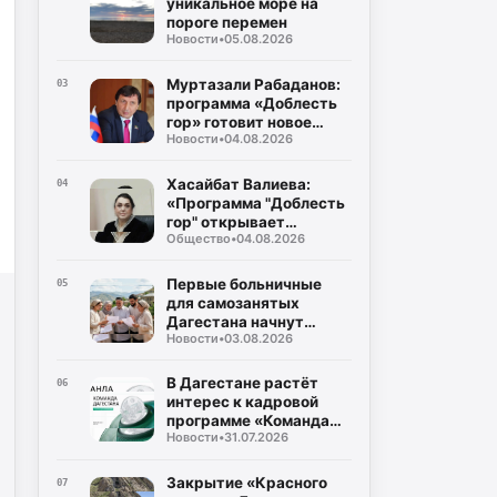
уникальное море на
пороге перемен
Новости
•
05.08.2026
Муртазали Рабаданов:
03
программа «Доблесть
гор» готовит новое
Новости
•
04.08.2026
поколение
руководителей
Дагестана
Хасайбат Валиева:
04
«Программа "Доблесть
гор" открывает
Общество
•
04.08.2026
участникам СВО новые
возможности для
служения Дагестану»
Первые больничные
05
для самозанятых
Дагестана начнут
Новости
•
03.08.2026
выплачивать уже в
августе
В Дагестане растёт
06
интерес к кадровой
программе «Команда
Новости
•
31.07.2026
Дагестана»
Закрытие «Красного
07