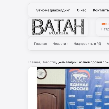
Этномедиахолдинг
О нас
Контакт
НОВ
Ватан
Патр
Главная
Новости
Нацпроекты в РД
А
▾
Главная
/
Новости
/
Джамаладин Гасанов провел прие