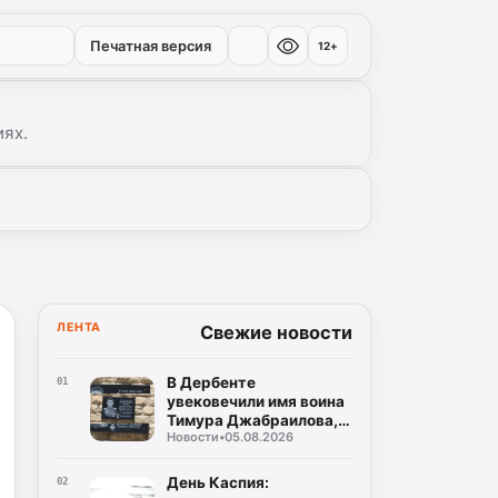
Печатная версия
12+
иях.
ЛЕНТА
Свежие новости
В Дербенте
01
увековечили имя воина
Тимура Джабраилова,
Новости
•
05.08.2026
отдавшего жизнь за
родину
День Каспия:
02