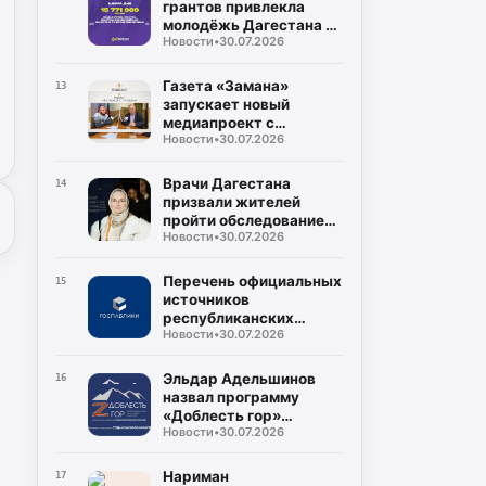
грантов привлекла
молодёжь Дагестана в
Новости
•
30.07.2026
2026 году
Газета «Замана»
13
запускает новый
медиапроект с
Новости
•
30.07.2026
участием известных
учёных и экспертов
Врачи Дагестана
14
призвали жителей
пройти обследование
Новости
•
30.07.2026
на гепатит С во время
диспансеризации
Перечень официальных
15
источников
республиканских
Новости
•
30.07.2026
средств массовой
информации
Эльдар Адельшинов
16
назвал программу
«Доблесть гор»
Новости
•
30.07.2026
важным ресурсом для
развития Дагестана
Нариман
17