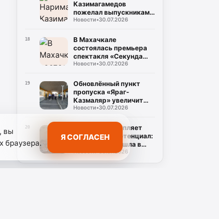
Казимагамедов
пожелал выпускникам
Новости
•
30.07.2026
программы «Доблесть
гор» успехов на
государственной
В Махачкале
18
службе
состоялась премьера
спектакля «Секунда
Новости
•
30.07.2026
сомнений»,
посвящённого теме
специальной военной
Обновлённый пункт
19
операции
пропуска «Яраг-
Казмаляр» увеличит
Новости
•
30.07.2026
грузопоток через
границу Дагестана
Дагестан укрепляет
20
, вы
экспортный потенциал:
Я СОГЛАСЕН
х браузера.
республика вошла в
Новости
•
30.07.2026
число лидеров по
внедрению экспортного
стандарта