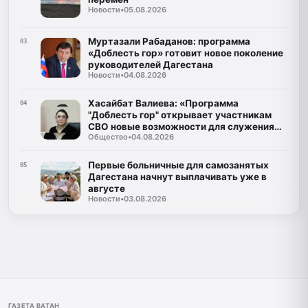
Новости
•
05.08.2026
Муртазали Рабаданов: программа
03
«Доблесть гор» готовит новое поколение
руководителей Дагестана
Новости
•
04.08.2026
Хасайбат Валиева: «Программа
04
"Доблесть гор" открывает участникам
СВО новые возможности для служения
Общество
•
04.08.2026
Дагестану»
Первые больничные для самозанятых
05
Дагестана начнут выплачивать уже в
августе
Новости
•
03.08.2026
ГАЗЕТА ВАТАН