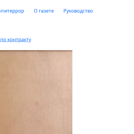
нтитеррор
О газете
Руководство
по контракту