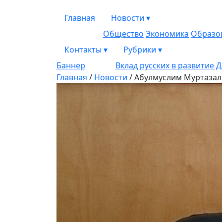
Главная
Новости
▾
Общество
Экономика
Образо
Контакты
▾
Рубрики
▾
Баннер
Вклад русских в развитие 
Главная
/
Новости
/
Абулмуслим Муртазали