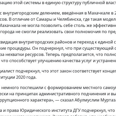
ацию этой системы в единую структуру публичной влас
с внутригородским делением, введённая в Махачкале в 
рсов. В отличие от Самары и Челябинска, где такая мод
Махачкала не могла позволить себе столь же эффективн
ы города не смогли реализовать свои полномочия по пр
квидация внутригородских районов и переход к единой 
кие процедуры. Он подчеркнул, что при существующей 
за нехватки ресурсов. Теперь предполагается, что по
 что способствует улучшению качества услуг и устран
циалист подчеркнул, что этот закон соответствует кон
итуции 2020 года.
и немного поспешили с формированием местного самоуп
ески на принципах административного подчинения и выд
оррупционного характера», — сказал Абулмуслим Муртаз
 и права Юридического института ДГУ подчеркнул, что