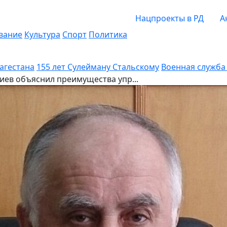
Нацпроекты в РД
А
вание
Культура
Спорт
Политика
Дагестана
155 лет Сулейману Стальскому
Военная служба 
ев объяснил преимущества упр...