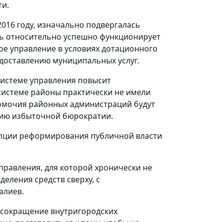
ти.
2016 году, изначально подвергалась
ель относительно успешно функционирует
ое управление в условиях дотационного
едоставлению муниципальных услуг.
системе управления повысит
системе районы практически не имели
лномочия районных администраций будут
ению избыточной бюрократии.
цепции реформирования публичной власти
равления, для которой хронически не
еления средств сверху, с
алиев.
 сокращение внутригородских