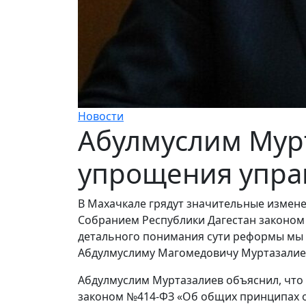
Новости
Абулмуслим Мур
упрощения упра
В Махачкале грядут значительные измене
Собранием Республики Дагестан законом 
детального понимания сути реформы мы 
Абдулмуслиму Магомедовичу Муртазалие
Абдулмуслим Муртазалиев объяснил, что
законом №414-ФЗ «Об общих принципах ор