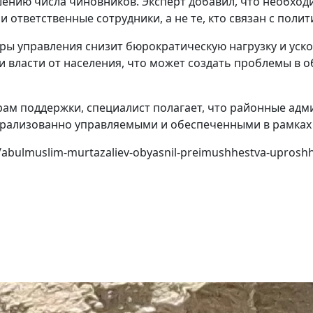
нию числа чиновников. Эксперт добавил, что необходи
 ответственные сотрудники, а не те, кто связан с пол
уры управления снизит бюрократическую нагрузку и ус
и власти от населения, что может создать проблемы в
рам поддержки, специалист полагает, что районные адм
трализованно управляемыми и обеспеченными в рамках
tem/abulmuslim-murtazaliev-obyasnil-preimushhestva-uprosh