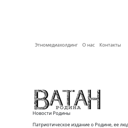
Этномедиахолдинг
О нас
Контакты
Ватан
Новости Родины
Патриотическое издание о Родине, ее люд