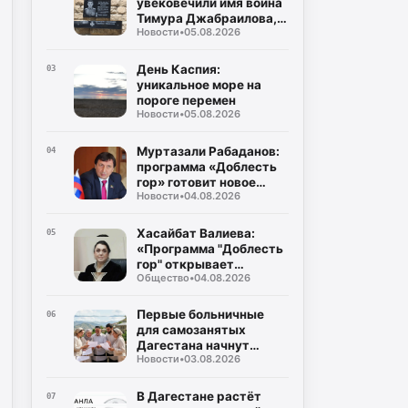
увековечили имя воина
народов Республики
Тимура Джабраилова,
Дагестан
Новости
•
05.08.2026
отдавшего жизнь за
родину
День Каспия:
03
уникальное море на
пороге перемен
Новости
•
05.08.2026
Муртазали Рабаданов:
04
программа «Доблесть
гор» готовит новое
Новости
•
04.08.2026
поколение
руководителей
Дагестана
Хасайбат Валиева:
05
«Программа "Доблесть
гор" открывает
Общество
•
04.08.2026
участникам СВО новые
возможности для
служения Дагестану»
Первые больничные
06
для самозанятых
Дагестана начнут
Новости
•
03.08.2026
выплачивать уже в
августе
В Дагестане растёт
07