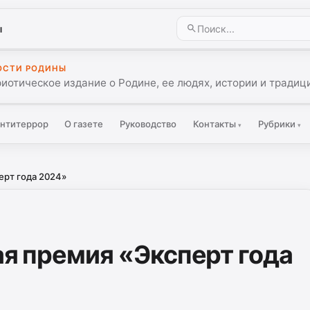
ы
ОСТИ РОДИНЫ
иотическое издание о Родине, ее людях, истории и традиц
нтитеррор
О газете
Руководство
Контакты
Рубрики
▾
▾
ерт года 2024»
ая премия «Эксперт года