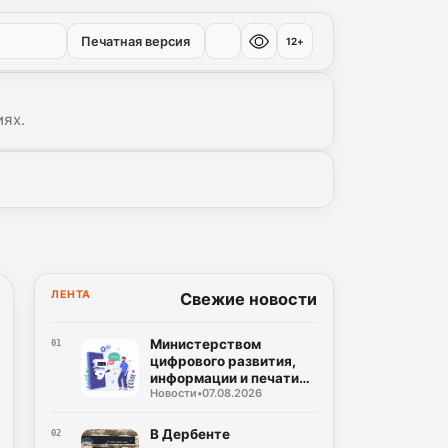
Печатная версия
12+
иях.
ЛЕНТА
Свежие новости
Министерством
01
цифрового развития,
информации и печати
Новости
•
07.08.2026
Республики Дагестан
разработан бот по
созданию корпусов
В Дербенте
02
национальных языков