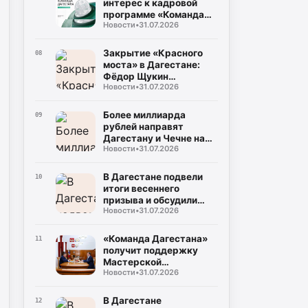
интерес к кадровой
программе «Команда
Новости
•
31.07.2026
Дагестана»
Закрытие «Красного
08
моста» в Дагестане:
Фёдор Щукин
Новости
•
31.07.2026
потребовал ускорить
восстановление
Более миллиарда
09
рублей направят
Дагестану и Чечне на
Новости
•
31.07.2026
помощь пострадавшим
от наводнения
В Дагестане подвели
10
итоги весеннего
призыва и обсудили
Новости
•
31.07.2026
набор на контрактную
службу
«Команда Дагестана»
11
получит поддержку
Мастерской
Новости
•
31.07.2026
управления «Сенеж»
В Дагестане
12