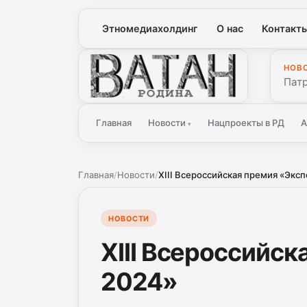
Этномедиахолдинг
О нас
Контакт
НОВ
Ватан
Патр
Главная
Новости
Нацпроекты в РД
А
▾
Главная
/
Новости
/
XIII Всероссийская премия «Эксп
НОВОСТИ
XIII Всероссийск
2024»