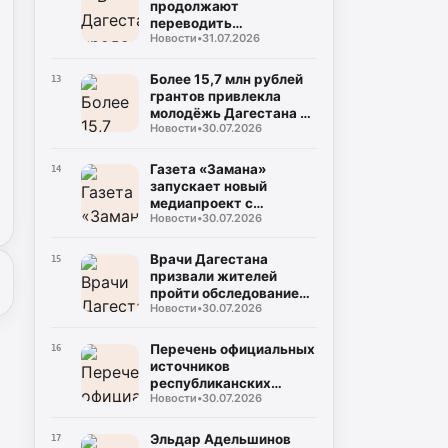
продолжают
переводить
Новости
•
31.07.2026
газопроводы под землю
для повышения
безопасности
Более 15,7 млн рублей
13
грантов привлекла
молодёжь Дагестана в
Новости
•
30.07.2026
2026 году
Газета «Замана»
14
запускает новый
медиапроект с
Новости
•
30.07.2026
участием известных
учёных и экспертов
Врачи Дагестана
15
призвали жителей
пройти обследование
Новости
•
30.07.2026
на гепатит С во время
диспансеризации
Перечень официальных
16
источников
республиканских
Новости
•
30.07.2026
средств массовой
информации
Эльдар Адельшинов
17