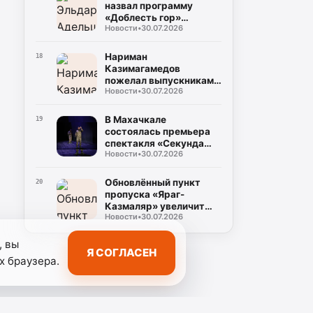
назвал программу
«Доблесть гор»
Новости
•
30.07.2026
важным ресурсом для
развития Дагестана
Нариман
18
Казимагамедов
пожелал выпускникам
Новости
•
30.07.2026
программы «Доблесть
гор» успехов на
государственной
В Махачкале
19
службе
состоялась премьера
спектакля «Секунда
Новости
•
30.07.2026
сомнений»,
посвящённого теме
специальной военной
Обновлённый пункт
20
операции
пропуска «Яраг-
Казмаляр» увеличит
Новости
•
30.07.2026
грузопоток через
границу Дагестана
, вы
Я СОГЛАСЕН
х браузера.