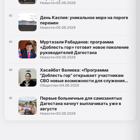
Новости
•
05.08.2026
02
День Каспия: уникальное море на пороге
перемен
Новости
•
05.08.2026
Муртазали Рабаданов: программа
03
«Доблесть гор» готовит новое поколение
руководителей Дагестана
Новости
•
04.08.2026
Хасайбат Валиева: «Программа
04
"Доблесть гор" открывает участникам
СВО новые возможности для служения
Общество
•
04.08.2026
Дагестану»
Первые больничные для самозанятых
05
Дагестана начнут выплачивать уже в
августе
Новости
•
03.08.2026