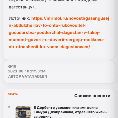
дагестанцу».
Источник:
https://mirmol.ru/novosti/gasangusej
n-abdulzhelilov-to-chto-rukovoditel-
gosudarstva-podderzhal-dagestan-v-takoj-
moment-govorit-o-doverii-sergeju-melikovu-
ob-otnoshenii-ko-vsem-dagestancam/
19
2023-08-16 21:53:34
АВТОР VATANADMIN
ЛЕНТА
Свежие новости
В Дербенте увековечили имя воина
01
Тимура Джабраилова, отдавшего жизнь
за родину