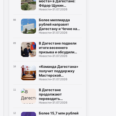
моста» в Дагестане:
Фёдор Щукин
Новости
•
31.07.2026
потребовал ускорить
восстановление
Более миллиарда
08
рублей направят
Дагестану и Чечне на
Новости
•
31.07.2026
помощь пострадавшим
от наводнения
В Дагестане подвели
09
итоги весеннего
призыва и обсудили
Новости
•
31.07.2026
набор на контрактную
службу
«Команда Дагестана»
10
получит поддержку
Мастерской
Новости
•
31.07.2026
управления «Сенеж»
В Дагестане
11
продолжают
переводить
Новости
•
31.07.2026
газопроводы под землю
для повышения
безопасности
Более 15,7 млн рублей
12