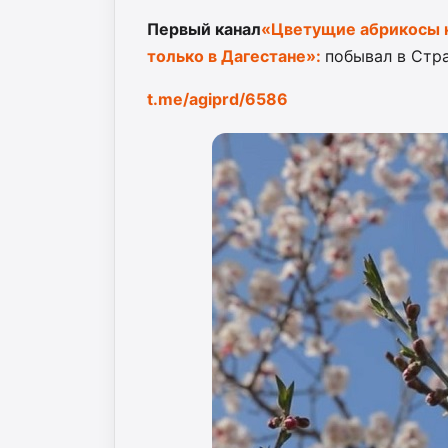
Первый канал
«Цветущие абрикосы н
только в Дагестане»:
побывал в Стра
t.me/agiprd/6586