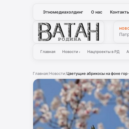
Этномедиахолдинг
О нас
Контакт
НОВ
Ватан
Патр
Главная
Новости
Нацпроекты в РД
А
▾
Главная
/
Новости
/
Цветущие абрикосы на фоне гор –