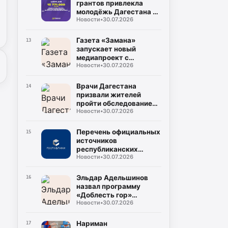
грантов привлекла
молодёжь Дагестана в
Новости
•
30.07.2026
2026 году
Газета «Замана»
13
запускает новый
медиапроект с
Новости
•
30.07.2026
участием известных
учёных и экспертов
Врачи Дагестана
14
призвали жителей
пройти обследование
Новости
•
30.07.2026
на гепатит С во время
диспансеризации
Перечень официальных
15
источников
республиканских
Новости
•
30.07.2026
средств массовой
информации
Эльдар Адельшинов
16
назвал программу
«Доблесть гор»
Новости
•
30.07.2026
важным ресурсом для
развития Дагестана
Нариман
17