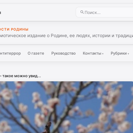
ы
ОСТИ РОДИНЫ
иотическое издание о Родине, ее людях, истории и традиц
нтитеррор
О газете
Руководство
Контакты
Рубрики
▾
▾
 такое можно увид...