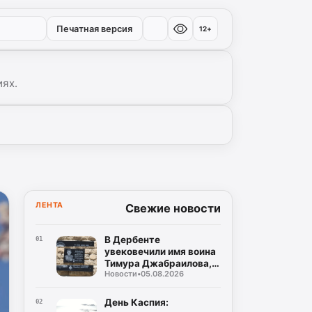
Печатная версия
12+
иях.
ЛЕНТА
Свежие новости
В Дербенте
01
увековечили имя воина
Тимура Джабраилова,
Новости
•
05.08.2026
отдавшего жизнь за
родину
День Каспия:
02