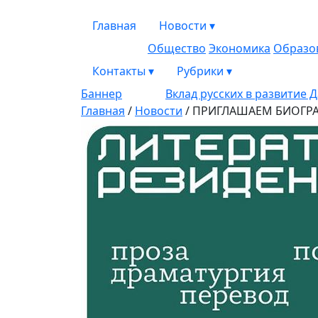
Главная
Новости
▾
Общество
Экономика
Образо
Контакты
▾
Рубрики
▾
Баннер
Вклад русских в развитие 
Главная
/
Новости
/
ПРИГЛАШАЕМ БИОГРАФ