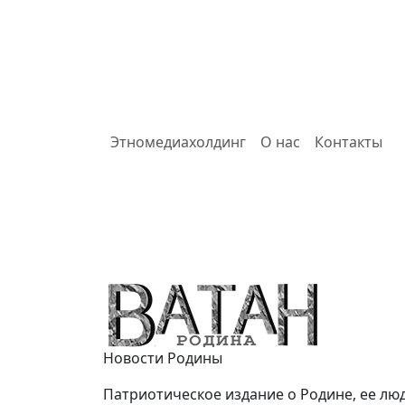
Этномедиахолдинг
О нас
Контакты
Ватан
Новости Родины
Патриотическое издание о Родине, ее люд