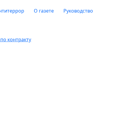
нтитеррор
О газете
Руководство
по контракту