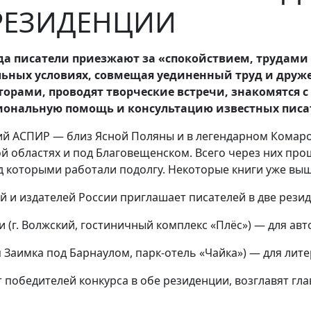
РЕЗИДЕНЦИИ
да писатели приезжают за «спокойствием, трудами 
льных условиях, совмещая уединенный труд и друже
рами, проводят творческие встречи, знакомятся с
иональную помощь и консультацию известных писат
й АСПИР — близ Ясной Поляны и в легендарном Комаров
 областях и под Благовещенском. Всего через них прош
д которыми работали подолгу. Некоторые книги уже выш
ей и издателей России приглашает писателей в две рези
ти (г. Волжский, гостиничный комплекс «Плёс») — для ав
вая Заимка под Барнаулом, парк-отель «Чайка») — для лит
 победителей конкурса в обе резиденции, возглавят гл