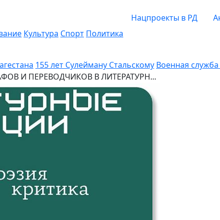
Нацпроекты в РД
А
вание
Культура
Спорт
Политика
Дагестана
155 лет Сулейману Стальскому
Военная служба 
ОВ И ПЕРЕВОДЧИКОВ В ЛИТЕРАТУРН...