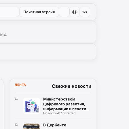
Печатная версия
12+
иях.
ЛЕНТА
Свежие новости
Министерством
01
цифрового развития,
информации и печати
Новости
•
07.08.2026
Республики Дагестан
разработан бот по
созданию корпусов
В Дербенте
02
национальных языков