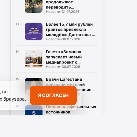
продолжают
переводить
Новости
•
31.07.2026
газопроводы под землю
для повышения
безопасности
Более 15,7 млн рублей
13
грантов привлекла
молодёжь Дагестана в
Новости
•
30.07.2026
2026 году
Газета «Замана»
14
запускает новый
медиапроект с
Новости
•
30.07.2026
участием известных
учёных и экспертов
Врачи Дагестана
15
призвали жителей
пройти обследование
, вы
Новости
•
30.07.2026
Я СОГЛАСЕН
на гепатит С во время
х браузера.
диспансеризации
Перечень официальных
16
источников
республиканских
Новости
•
30.07.2026
средств массовой
информации
Эльдар Адельшинов
17