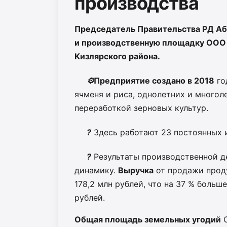
производства
Председатель Правительства РД А
и производственную площадку ООО 
Кизлярского района.
⚙️
Предприятие создано в 2018
го
ячменя и риса, однолетних и многол
переработкой зерновых культур.
?
Здесь работают 23 постоянных и
?
Результаты производственной д
динамику.
Выручка
от продажи проду
178,2 млн рублей, что на 37 % больш
рублей.
Общая площадь земельных угодий
О