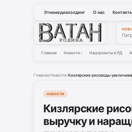
Этномедиахолдинг
О нас
Контакт
НОВ
Ватан
Патр
Главная
Новости
Нацпроекты в РД
А
▾
Главная
/
Новости
/
Кизлярские рисоводы увеличиваю
НОВОСТИ
Кизлярские рис
выручку и наращ