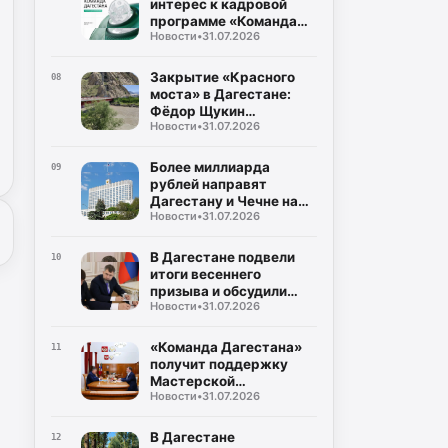
интерес к кадровой
программе «Команда
Новости
•
31.07.2026
Дагестана»
Закрытие «Красного
08
моста» в Дагестане:
Фёдор Щукин
Новости
•
31.07.2026
потребовал ускорить
восстановление
Более миллиарда
09
рублей направят
Дагестану и Чечне на
Новости
•
31.07.2026
помощь пострадавшим
от наводнения
В Дагестане подвели
10
итоги весеннего
призыва и обсудили
Новости
•
31.07.2026
набор на контрактную
службу
«Команда Дагестана»
11
получит поддержку
Мастерской
Новости
•
31.07.2026
управления «Сенеж»
В Дагестане
12