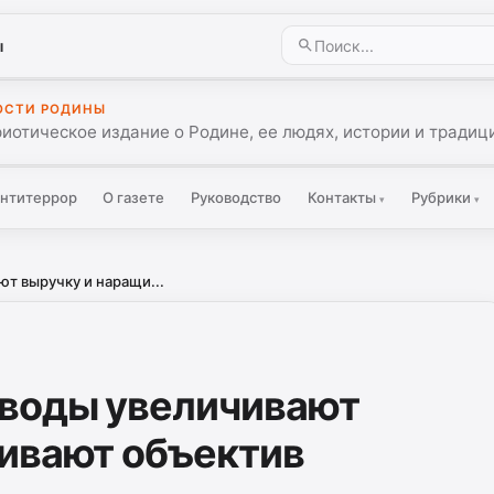
ы
ОСТИ РОДИНЫ
иотическое издание о Родине, ее людях, истории и традиц
нтитеррор
О газете
Руководство
Контакты
Рубрики
▾
▾
т выручку и наращи...
оводы увеличивают
ивают объектив