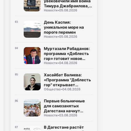
увековечили имя воина
народов Республики
Тимура Джабраилова,
Дагестан
Новости
•
05.08.2026
отдавшего жизнь за
родину
День Каспия:
03
уникальное море на
пороге перемен
Новости
•
05.08.2026
Муртазали Рабаданов:
04
программа «Доблесть
гор» готовит новое
Новости
•
04.08.2026
поколение
руководителей
Дагестана
Хасайбат Валиева:
05
«Программа "Доблесть
гор" открывает
Общество
•
04.08.2026
участникам СВО новые
возможности для
служения Дагестану»
Первые больничные
06
для самозанятых
Дагестана начнут
Новости
•
03.08.2026
выплачивать уже в
августе
В Дагестане растёт
07