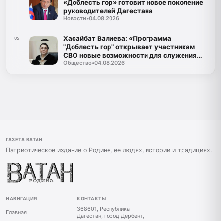
«Доблесть гор» готовит новое поколение
руководителей Дагестана
Новости
•
04.08.2026
Хасайбат Валиева: «Программа
05
"Доблесть гор" открывает участникам
СВО новые возможности для служения
Общество
•
04.08.2026
Дагестану»
ГАЗЕТА ВАТАН
Патриотическое издание о Родине, ее людях, истории и традициях.
НАВИГАЦИЯ
КОНТАКТЫ
368601, Республика
Главная
Дагестан, город Дербент,