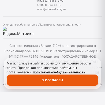
улица В. Ленина, 37/2
+7 (964) 004-41-86
vatan@etnomediadag.ru
О холдинге
Обратная связь
Политика конфиденциальности
Сетевое издание «Ватан» (12+) зарегистрировано в
Роскомнадзоре 07.03.2019 г. Регистрационный номер ЭЛ
№ ФС 77 — 75146. Учредитель: ГОСУДАРСТВЕННОЕ
БЮДЖЕТНОЕ УЧРЕЖДЕНИЕ РЕСПУБЛИКИ ДАГЕСТАН
Мы используем файлы cookie для улучшения работы
"ЭТНОМЕДИАХОЛДИНГ "ДАГЕСТАН". Главный редактор —
сайта. Продолжая пользоваться сайтом, вы
соглашаетесь с
политикой конфиденциальности
.
Аврумов Моисей Давидович, Телефон: +7964 004 41 86
vatan@etnomediadag.ru При использовании материалов
Я СОГЛАСЕН
сайта активная гиперссылка на gazetavatan.ru обязательна.