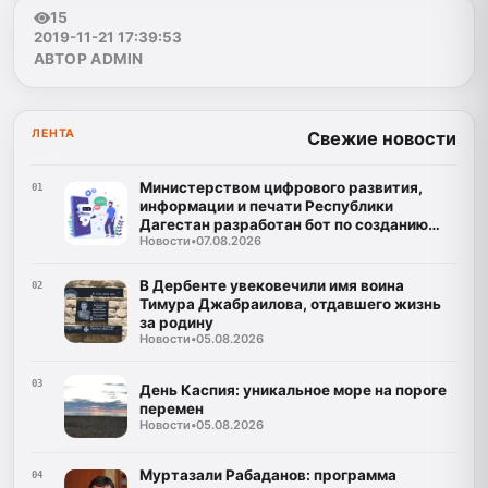
15
2019-11-21 17:39:53
АВТОР ADMIN
ЛЕНТА
Свежие новости
Министерством цифрового развития,
01
информации и печати Республики
Дагестан разработан бот по созданию
Новости
•
07.08.2026
корпусов национальных языков народов
Республики Дагестан
В Дербенте увековечили имя воина
02
Тимура Джабраилова, отдавшего жизнь
за родину
Новости
•
05.08.2026
03
День Каспия: уникальное море на пороге
перемен
Новости
•
05.08.2026
Муртазали Рабаданов: программа
04