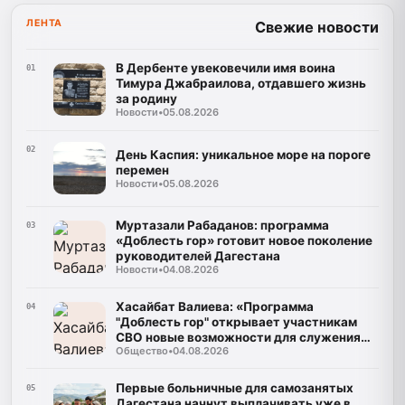
ЛЕНТА
Свежие новости
В Дербенте увековечили имя воина
01
Тимура Джабраилова, отдавшего жизнь
за родину
Новости
•
05.08.2026
02
День Каспия: уникальное море на пороге
перемен
Новости
•
05.08.2026
Муртазали Рабаданов: программа
03
«Доблесть гор» готовит новое поколение
руководителей Дагестана
Новости
•
04.08.2026
Хасайбат Валиева: «Программа
04
"Доблесть гор" открывает участникам
СВО новые возможности для служения
Общество
•
04.08.2026
Дагестану»
Первые больничные для самозанятых
05
Дагестана начнут выплачивать уже в