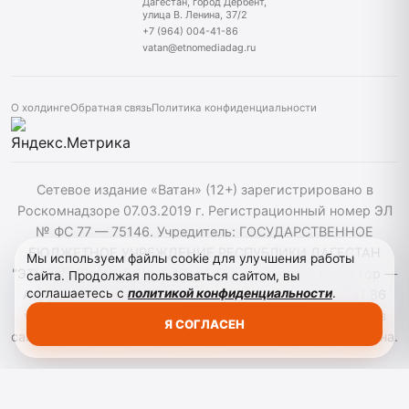
Дагестан, город Дербент,
улица В. Ленина, 37/2
+7 (964) 004-41-86
vatan@etnomediadag.ru
О холдинге
Обратная связь
Политика конфиденциальности
Сетевое издание «Ватан» (12+) зарегистрировано в
Роскомнадзоре 07.03.2019 г. Регистрационный номер ЭЛ
№ ФС 77 — 75146. Учредитель: ГОСУДАРСТВЕННОЕ
БЮДЖЕТНОЕ УЧРЕЖДЕНИЕ РЕСПУБЛИКИ ДАГЕСТАН
Мы используем файлы cookie для улучшения работы
"ЭТНОМЕДИАХОЛДИНГ "ДАГЕСТАН". Главный редактор —
сайта. Продолжая пользоваться сайтом, вы
соглашаетесь с
политикой конфиденциальности
.
Аврумов Моисей Давидович, Телефон: +7964 004 41 86
vatan@etnomediadag.ru При использовании материалов
Я СОГЛАСЕН
сайта активная гиперссылка на gazetavatan.ru обязательна.