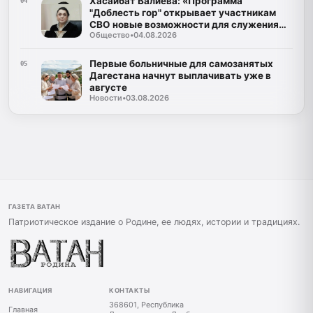
Хасайбат Валиева: «Программа
04
"Доблесть гор" открывает участникам
СВО новые возможности для служения
Общество
•
04.08.2026
Дагестану»
Первые больничные для самозанятых
05
Дагестана начнут выплачивать уже в
августе
Новости
•
03.08.2026
ГАЗЕТА ВАТАН
Патриотическое издание о Родине, ее людях, истории и традициях.
НАВИГАЦИЯ
КОНТАКТЫ
368601, Республика
Главная