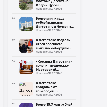
моста» в Дагестане:
Фёдор Щукин
Новости
•
31.07.2026
потребовал ускорить
восстановление
Более миллиарда
08
рублей направят
Дагестану и Чечне на
Новости
•
31.07.2026
помощь пострадавшим
от наводнения
В Дагестане подвели
09
итоги весеннего
призыва и обсудили
Новости
•
31.07.2026
набор на контрактную
службу
«Команда Дагестана»
10
получит поддержку
Мастерской
Новости
•
31.07.2026
управления «Сенеж»
В Дагестане
11
продолжают
переводить
Новости
•
31.07.2026
газопроводы под землю
для повышения
безопасности
Более 15,7 млн рублей
12