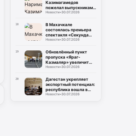
Казимагамедов
пожелал выпускникам
Новости
•
30.07.2026
программы «Доблесть
гор» успехов на
государственной
В Махачкале
18
службе
состоялась премьера
спектакля «Секунда
Новости
•
30.07.2026
сомнений»,
посвящённого теме
специальной военной
Обновлённый пункт
19
операции
пропуска «Яраг-
Казмаляр» увеличит
Новости
•
30.07.2026
грузопоток через
границу Дагестана
Дагестан укрепляет
20
экспортный потенциал:
республика вошла в
Новости
•
30.07.2026
число лидеров по
внедрению экспортного
стандарта