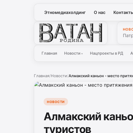
Этномедиахолдинг
О нас
Контакт
НОВ
Ватан
Патр
Главная
Новости
Нацпроекты в РД
А
▾
Главная
/
Новости
/
Алмакский каньон - место притя
НОВОСТИ
Алмакский каньо
туристов