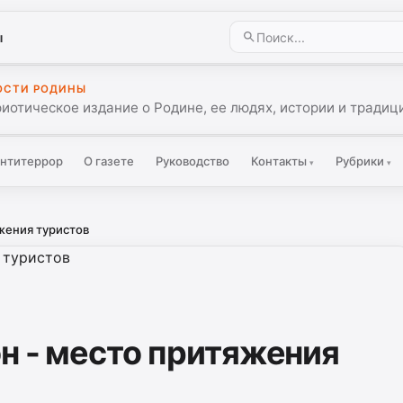
ы
ОСТИ РОДИНЫ
иотическое издание о Родине, ее людях, истории и традиц
нтитеррор
О газете
Руководство
Контакты
Рубрики
▾
▾
жения туристов
н - место притяжения