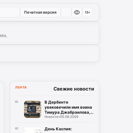
Печатная версия
12+
иях.
ЛЕНТА
Свежие новости
В Дербенте
01
увековечили имя воина
Тимура Джабраилова,
Новости
•
05.08.2026
отдавшего жизнь за
родину
День Каспия:
02