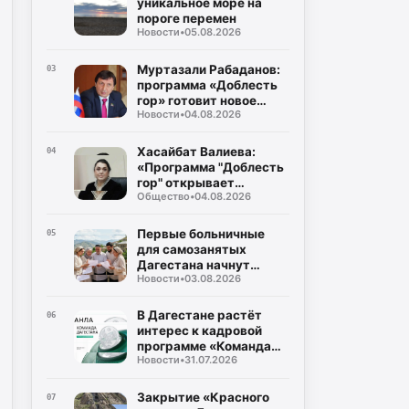
уникальное море на
пороге перемен
Новости
•
05.08.2026
Муртазали Рабаданов:
03
программа «Доблесть
гор» готовит новое
Новости
•
04.08.2026
поколение
руководителей
Дагестана
Хасайбат Валиева:
04
«Программа "Доблесть
гор" открывает
Общество
•
04.08.2026
участникам СВО новые
возможности для
служения Дагестану»
Первые больничные
05
для самозанятых
Дагестана начнут
Новости
•
03.08.2026
выплачивать уже в
августе
В Дагестане растёт
06
интерес к кадровой
программе «Команда
Новости
•
31.07.2026
Дагестана»
Закрытие «Красного
07