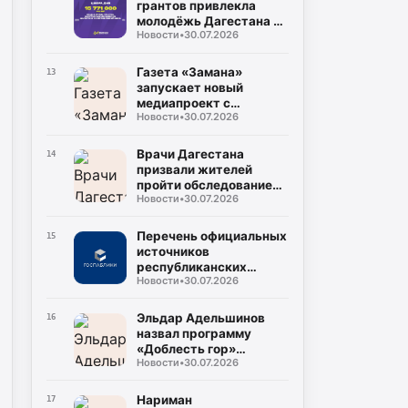
грантов привлекла
молодёжь Дагестана в
Новости
•
30.07.2026
2026 году
Газета «Замана»
13
запускает новый
медиапроект с
Новости
•
30.07.2026
участием известных
учёных и экспертов
Врачи Дагестана
14
призвали жителей
пройти обследование
Новости
•
30.07.2026
на гепатит С во время
диспансеризации
Перечень официальных
15
источников
республиканских
Новости
•
30.07.2026
средств массовой
информации
Эльдар Адельшинов
16
назвал программу
«Доблесть гор»
Новости
•
30.07.2026
важным ресурсом для
развития Дагестана
Нариман
17