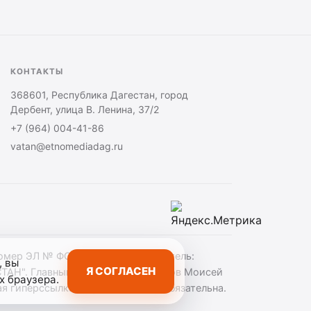
КОНТАКТЫ
368601, Республика Дагестан, город
Дербент, улица В. Ленина, 37/2
+7 (964) 004-41-86
vatan@etnomediadag.ru
номер ЭЛ № ФС 77 — 75146. Учредитель:
, вы
Я СОГЛАСЕН
". Главный редактор — Аврумов Моисей
х браузера.
 гиперссылка на gazetavatan.ru обязательна.