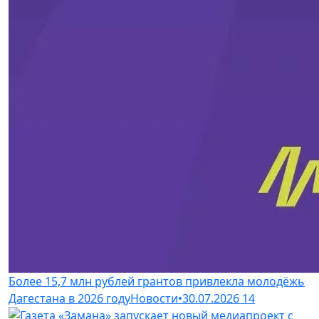
Более 15,7 млн рублей грантов привлекла молодёжь
Дагестана в 2026 году
Новости
•
30.07.2026
14