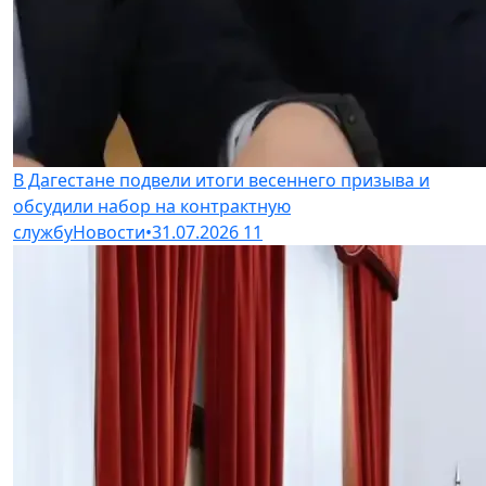
В Дагестане подвели итоги весеннего призыва и
обсудили набор на контрактную
службу
Новости
•
31.07.2026
11