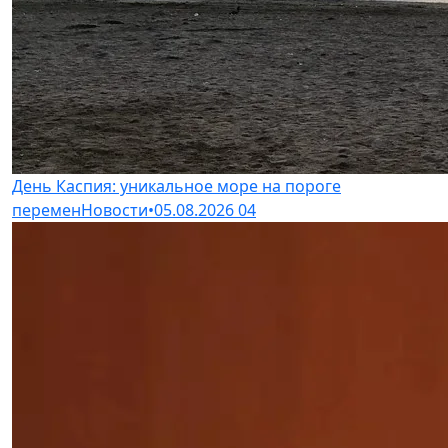
День Каспия: уникальное море на пороге
перемен
Новости
•
05.08.2026
04