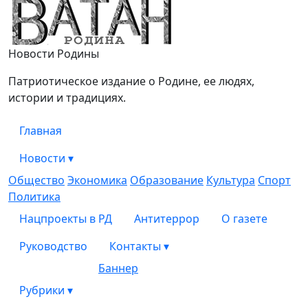
Ватан
Новости Родины
Патриотическое издание о Родине, ее людях,
истории и традициях.
Главная
Новости
▾
Общество
Экономика
Образование
Культура
Спорт
Политика
Нацпроекты в РД
Антитеррор
О газете
Руководство
Контакты
▾
Баннер
Рубрики
▾