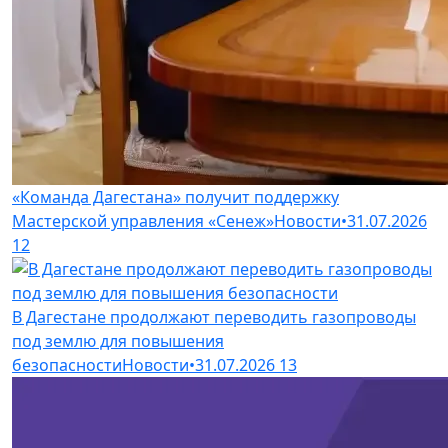
«Команда Дагестана» получит поддержку
Мастерской управления «Сенеж»
Новости
•
31.07.2026
12
В Дагестане продолжают переводить газопроводы
под землю для повышения
безопасности
Новости
•
31.07.2026
13