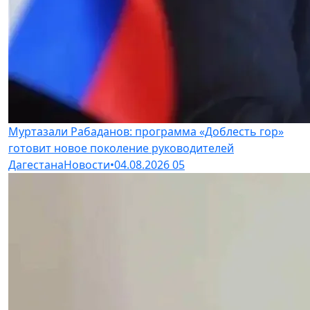
Муртазали Рабаданов: программа «Доблесть гор»
готовит новое поколение руководителей
Дагестана
Новости
•
04.08.2026
05