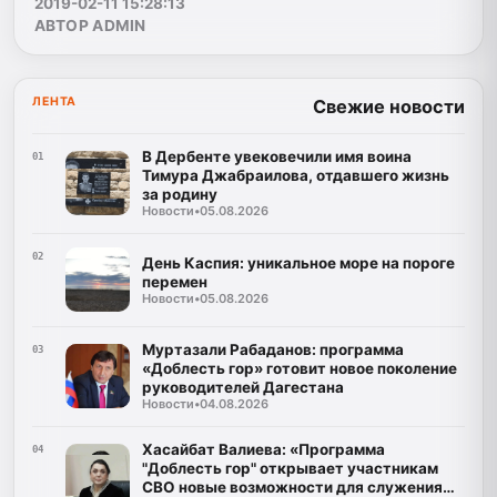
2019-02-11 15:28:13
АВТОР ADMIN
ЛЕНТА
Свежие новости
В Дербенте увековечили имя воина
01
Тимура Джабраилова, отдавшего жизнь
за родину
Новости
•
05.08.2026
02
День Каспия: уникальное море на пороге
перемен
Новости
•
05.08.2026
Муртазали Рабаданов: программа
03
«Доблесть гор» готовит новое поколение
руководителей Дагестана
Новости
•
04.08.2026
Хасайбат Валиева: «Программа
04
"Доблесть гор" открывает участникам
СВО новые возможности для служения