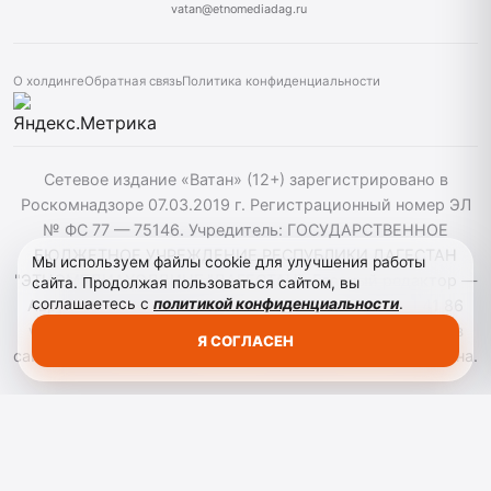
vatan@etnomediadag.ru
О холдинге
Обратная связь
Политика конфиденциальности
Сетевое издание «Ватан» (12+) зарегистрировано в
Роскомнадзоре 07.03.2019 г. Регистрационный номер ЭЛ
№ ФС 77 — 75146. Учредитель: ГОСУДАРСТВЕННОЕ
БЮДЖЕТНОЕ УЧРЕЖДЕНИЕ РЕСПУБЛИКИ ДАГЕСТАН
Мы используем файлы cookie для улучшения работы
"ЭТНОМЕДИАХОЛДИНГ "ДАГЕСТАН". Главный редактор —
сайта. Продолжая пользоваться сайтом, вы
соглашаетесь с
политикой конфиденциальности
.
Аврумов Моисей Давидович, Телефон: +7964 004 41 86
vatan@etnomediadag.ru При использовании материалов
Я СОГЛАСЕН
сайта активная гиперссылка на gazetavatan.ru обязательна.