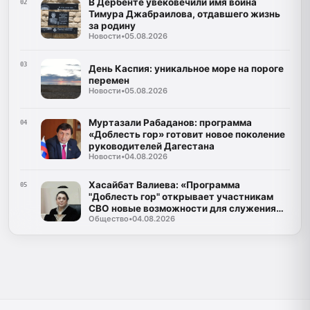
В Дербенте увековечили имя воина
02
Тимура Джабраилова, отдавшего жизнь
за родину
Новости
•
05.08.2026
03
День Каспия: уникальное море на пороге
перемен
Новости
•
05.08.2026
Муртазали Рабаданов: программа
04
«Доблесть гор» готовит новое поколение
руководителей Дагестана
Новости
•
04.08.2026
Хасайбат Валиева: «Программа
05
"Доблесть гор" открывает участникам
СВО новые возможности для служения
Общество
•
04.08.2026
Дагестану»