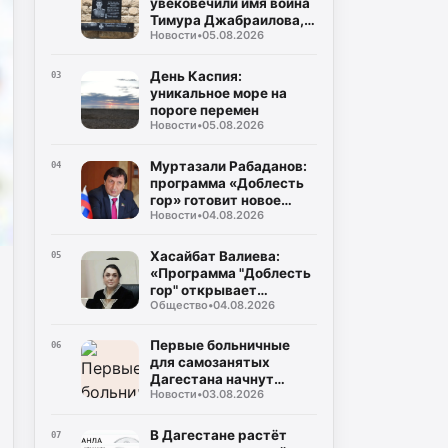
увековечили имя воина
народов Республики
Тимура Джабраилова,
Дагестан
Новости
•
05.08.2026
отдавшего жизнь за
родину
День Каспия:
03
уникальное море на
пороге перемен
Новости
•
05.08.2026
Муртазали Рабаданов:
04
программа «Доблесть
гор» готовит новое
Новости
•
04.08.2026
поколение
руководителей
Дагестана
Хасайбат Валиева:
05
«Программа "Доблесть
гор" открывает
Общество
•
04.08.2026
участникам СВО новые
возможности для
служения Дагестану»
Первые больничные
06
для самозанятых
Дагестана начнут
Новости
•
03.08.2026
выплачивать уже в
августе
В Дагестане растёт
07