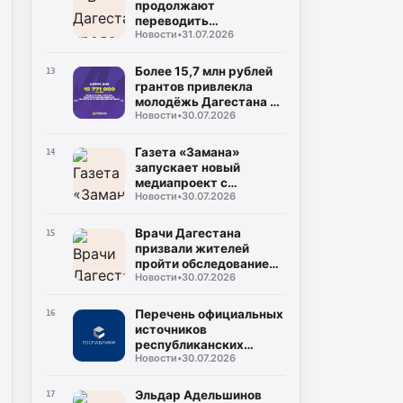
продолжают
переводить
Новости
•
31.07.2026
газопроводы под землю
для повышения
безопасности
Более 15,7 млн рублей
13
грантов привлекла
молодёжь Дагестана в
Новости
•
30.07.2026
2026 году
Газета «Замана»
14
запускает новый
медиапроект с
Новости
•
30.07.2026
участием известных
учёных и экспертов
Врачи Дагестана
15
призвали жителей
пройти обследование
Новости
•
30.07.2026
на гепатит С во время
диспансеризации
Перечень официальных
16
источников
республиканских
Новости
•
30.07.2026
средств массовой
информации
Эльдар Адельшинов
17