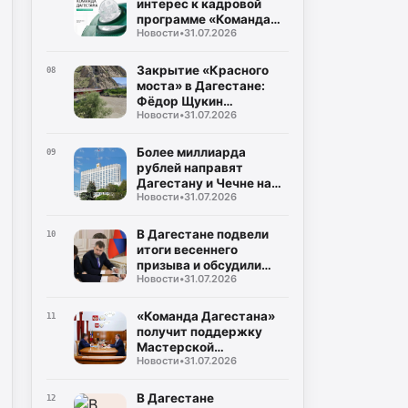
интерес к кадровой
программе «Команда
Новости
•
31.07.2026
Дагестана»
Закрытие «Красного
08
моста» в Дагестане:
Фёдор Щукин
Новости
•
31.07.2026
потребовал ускорить
восстановление
Более миллиарда
09
рублей направят
Дагестану и Чечне на
Новости
•
31.07.2026
помощь пострадавшим
от наводнения
В Дагестане подвели
10
итоги весеннего
призыва и обсудили
Новости
•
31.07.2026
набор на контрактную
службу
«Команда Дагестана»
11
получит поддержку
Мастерской
Новости
•
31.07.2026
управления «Сенеж»
В Дагестане
12