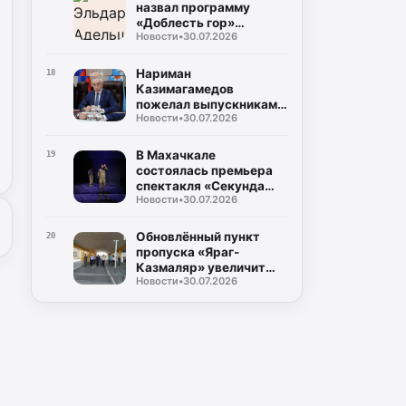
назвал программу
«Доблесть гор»
Новости
•
30.07.2026
важным ресурсом для
развития Дагестана
Нариман
18
Казимагамедов
пожелал выпускникам
Новости
•
30.07.2026
программы «Доблесть
гор» успехов на
государственной
В Махачкале
19
службе
состоялась премьера
спектакля «Секунда
Новости
•
30.07.2026
сомнений»,
посвящённого теме
специальной военной
Обновлённый пункт
20
операции
пропуска «Яраг-
Казмаляр» увеличит
Новости
•
30.07.2026
грузопоток через
границу Дагестана