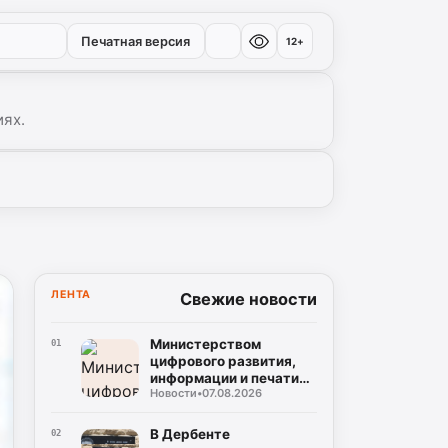
Печатная версия
12+
иях.
ЛЕНТА
Свежие новости
Министерством
01
цифрового развития,
информации и печати
Новости
•
07.08.2026
Республики Дагестан
разработан бот по
созданию корпусов
В Дербенте
02
национальных языков