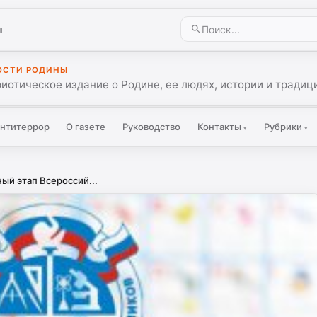
ы
ОСТИ РОДИНЫ
иотическое издание о Родине, ее людях, истории и традиц
нтитеррор
О газете
Руководство
Контакты
Рубрики
▾
▾
ый этап Всероссий...