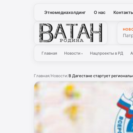
Этномедиахолдинг
О нас
Контакт
НОВ
Ватан
Патр
Главная
Новости
Нацпроекты в РД
А
▾
Главная
/
Новости
/
В Дагестане стартует региональн