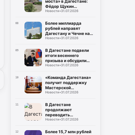
моста» в Дагестане:
Фёдор Щукин
Новости
•
31.07.2026
потребовал ускорить
восстановление
Более миллиарда
08
рублей направят
Дагестану и Чечне на
Новости
•
31.07.2026
помощь пострадавшим
от наводнения
В Дагестане подвели
09
итоги весеннего
призыва и обсудили
Новости
•
31.07.2026
набор на контрактную
службу
«Команда Дагестана»
10
получит поддержку
Мастерской
Новости
•
31.07.2026
управления «Сенеж»
В Дагестане
11
продолжают
переводить
Новости
•
31.07.2026
газопроводы под землю
для повышения
безопасности
Более 15,7 млн рублей
12