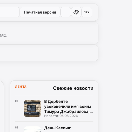
Печатная версия
12+
иях.
ЛЕНТА
Свежие новости
В Дербенте
01
увековечили имя воина
Тимура Джабраилова,
Новости
•
05.08.2026
отдавшего жизнь за
родину
День Каспия:
02