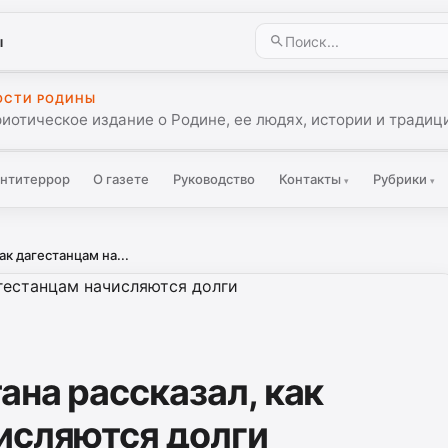
ы
ОСТИ РОДИНЫ
иотическое издание о Родине, ее людях, истории и традиц
нтитеррор
О газете
Руководство
Контакты
Рубрики
▾
▾
ак дагестанцам на...
ана рассказал, как
исляются долги