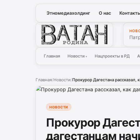
Этномедиахолдинг
О нас
Контакт
НОВ
Ватан
Патр
Главная
Новости
Нацпроекты в РД
А
▾
Главная
/
Новости
/
Прокурор Дагестана рассказал, к
НОВОСТИ
Прокурор Дагест
дагестанцам нач