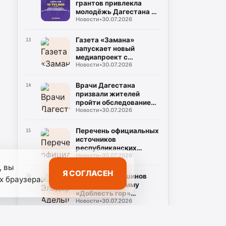
грантов привлекла
молодёжь Дагестана в
Новости
•
30.07.2026
2026 году
Газета «Замана»
13
запускает новый
медиапроект с
Новости
•
30.07.2026
участием известных
учёных и экспертов
Врачи Дагестана
14
призвали жителей
пройти обследование
Новости
•
30.07.2026
на гепатит С во время
диспансеризации
Перечень официальных
15
источников
республиканских
Новости
•
30.07.2026
средств массовой
информации
, вы
Я СОГЛАСЕН
Эльдар Адельшинов
16
х браузера.
назвал программу
«Доблесть гор»
Новости
•
30.07.2026
важным ресурсом для
развития Дагестана
Нариман
17