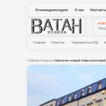
Этномедиахолдинг
О нас
Контакт
НОВ
Ватан
Патр
Главная
Новости
Нацпроекты в РД
А
▾
Главная
/
Новости
/
Назначен новый глава налоговой