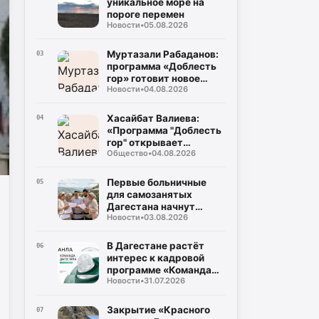
уникальное море на
пороге перемен
Новости
•
05.08.2026
Муртазали Рабаданов:
03
программа «Доблесть
гор» готовит новое
Новости
•
04.08.2026
поколение
руководителей
Дагестана
Хасайбат Валиева:
04
«Программа "Доблесть
гор" открывает
Общество
•
04.08.2026
участникам СВО новые
возможности для
служения Дагестану»
Первые больничные
05
для самозанятых
Дагестана начнут
Новости
•
03.08.2026
выплачивать уже в
августе
В Дагестане растёт
06
интерес к кадровой
программе «Команда
Новости
•
31.07.2026
Дагестана»
Закрытие «Красного
07