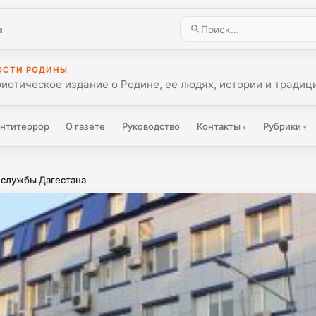
ы
ОСТИ РОДИНЫ
иотическое издание о Родине, ее людях, истории и традиц
нтитеррор
О газете
Руководство
Контакты
Рубрики
▾
▾
 службы Дагестана