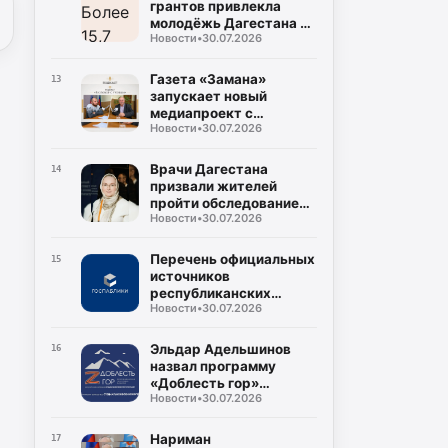
грантов привлекла
молодёжь Дагестана в
Новости
•
30.07.2026
2026 году
Газета «Замана»
13
запускает новый
медиапроект с
Новости
•
30.07.2026
участием известных
учёных и экспертов
Врачи Дагестана
14
призвали жителей
пройти обследование
Новости
•
30.07.2026
на гепатит С во время
диспансеризации
Перечень официальных
15
источников
республиканских
Новости
•
30.07.2026
средств массовой
информации
Эльдар Адельшинов
16
назвал программу
«Доблесть гор»
Новости
•
30.07.2026
важным ресурсом для
развития Дагестана
Нариман
17