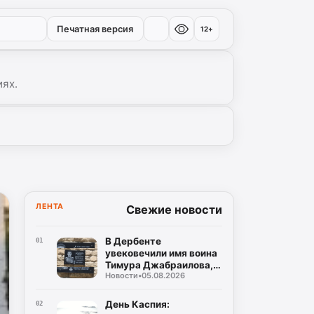
Печатная версия
12+
иях.
ЛЕНТА
Свежие новости
В Дербенте
01
увековечили имя воина
Тимура Джабраилова,
Новости
•
05.08.2026
отдавшего жизнь за
родину
День Каспия:
02