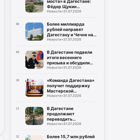
моста» в Дагестане:
Фёдор Щукин
Новости
•
31.07.2026
потребовал ускорить
восстановление
Более миллиарда
08
рублей направят
Дагестану и Чечне на
Новости
•
31.07.2026
помощь пострадавшим
от наводнения
В Дагестане подвели
09
итоги весеннего
призыва и обсудили
Новости
•
31.07.2026
набор на контрактную
службу
«Команда Дагестана»
10
получит поддержку
Мастерской
Новости
•
31.07.2026
управления «Сенеж»
В Дагестане
11
продолжают
переводить
Новости
•
31.07.2026
газопроводы под землю
для повышения
безопасности
Более 15,7 млн рублей
12