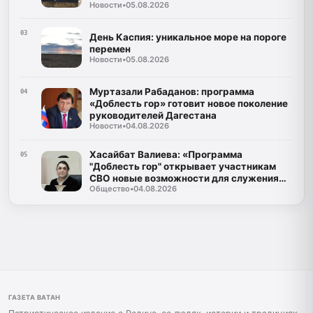
Новости
•
05.08.2026
03
День Каспия: уникальное море на пороге
перемен
Новости
•
05.08.2026
Муртазали Рабаданов: программа
04
«Доблесть гор» готовит новое поколение
руководителей Дагестана
Новости
•
04.08.2026
Хасайбат Валиева: «Программа
05
"Доблесть гор" открывает участникам
СВО новые возможности для служения
Общество
•
04.08.2026
Дагестану»
ГАЗЕТА ВАТАН