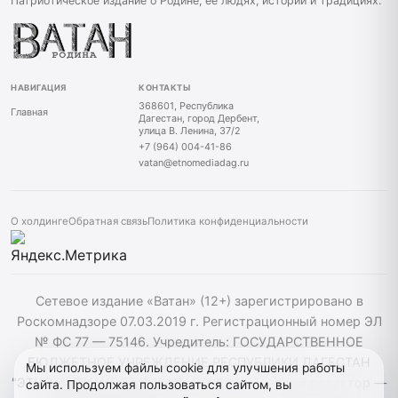
Патриотическое издание о Родине, ее людях, истории и традициях.
НАВИГАЦИЯ
КОНТАКТЫ
368601, Республика
Главная
Дагестан, город Дербент,
улица В. Ленина, 37/2
+7 (964) 004-41-86
vatan@etnomediadag.ru
О холдинге
Обратная связь
Политика конфиденциальности
Сетевое издание «Ватан» (12+) зарегистрировано в
Роскомнадзоре 07.03.2019 г. Регистрационный номер ЭЛ
№ ФС 77 — 75146. Учредитель: ГОСУДАРСТВЕННОЕ
БЮДЖЕТНОЕ УЧРЕЖДЕНИЕ РЕСПУБЛИКИ ДАГЕСТАН
Мы используем файлы cookie для улучшения работы
"ЭТНОМЕДИАХОЛДИНГ "ДАГЕСТАН". Главный редактор —
сайта. Продолжая пользоваться сайтом, вы