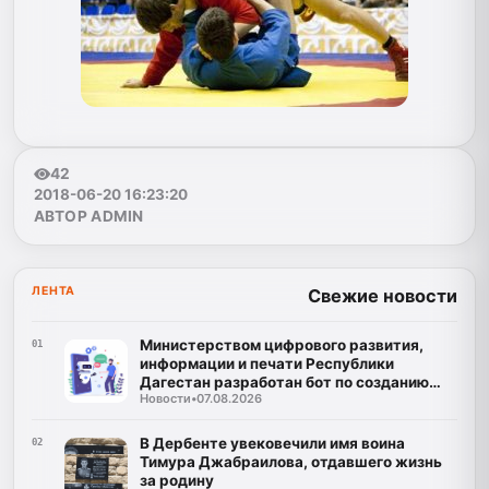
42
2018-06-20 16:23:20
АВТОР ADMIN
ЛЕНТА
Свежие новости
Министерством цифрового развития,
01
информации и печати Республики
Дагестан разработан бот по созданию
Новости
•
07.08.2026
корпусов национальных языков народов
Республики Дагестан
В Дербенте увековечили имя воина
02
Тимура Джабраилова, отдавшего жизнь
за родину