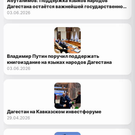
Абуталимов: Поддержка языков народов
Дагестана остаётся важнейшей государственной
задачей
03.06.2026
Владимир Путин поручил поддержать
книгоиздание на языках народов Дагестана
03.06.2026
Дагестан на Кавказском инвестфоруме
29.04.2026