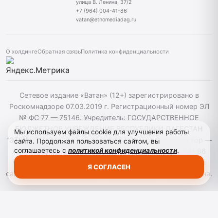
улица В. Ленина, 37/2
+7 (964) 004-41-86
vatan@etnomediadag.ru
О холдинге
Обратная связь
Политика конфиденциальности
Сетевое издание «Ватан» (12+) зарегистрировано в
Роскомнадзоре 07.03.2019 г. Регистрационный номер ЭЛ
№ ФС 77 — 75146. Учредитель: ГОСУДАРСТВЕННОЕ
БЮДЖЕТНОЕ УЧРЕЖДЕНИЕ РЕСПУБЛИКИ ДАГЕСТАН
Мы используем файлы cookie для улучшения работы
"ЭТНОМЕДИАХОЛДИНГ "ДАГЕСТАН". Главный редактор —
сайта. Продолжая пользоваться сайтом, вы
соглашаетесь с
политикой конфиденциальности
.
Аврумов Моисей Давидович, Телефон: +7964 004 41 86
vatan@etnomediadag.ru При использовании материалов
Я СОГЛАСЕН
сайта активная гиперссылка на gazetavatan.ru обязательна.