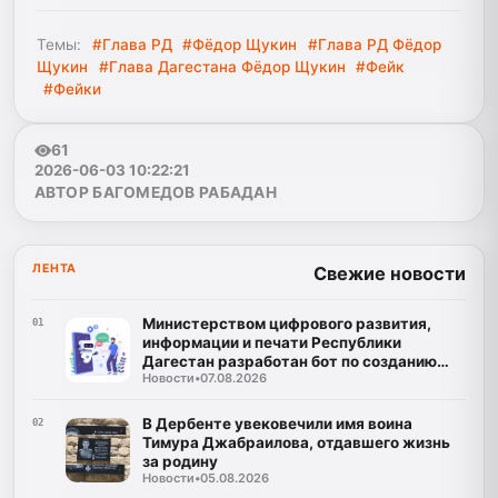
Темы:
#Глава РД
#Фёдор Щукин
#Глава РД Фёдор
Щукин
#Глава Дагестана Фёдор Щукин
#Фейк
#Фейки
61
2026-06-03 10:22:21
АВТОР БАГОМЕДОВ РАБАДАН
ЛЕНТА
Свежие новости
Министерством цифрового развития,
01
информации и печати Республики
Дагестан разработан бот по созданию
Новости
•
07.08.2026
корпусов национальных языков народов
Республики Дагестан
В Дербенте увековечили имя воина
02
Тимура Джабраилова, отдавшего жизнь
за родину
Новости
•
05.08.2026