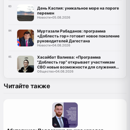
03
День Каспия: уникальное море на пороге
перемен
Новости
•
05.08.2026
Муртазали Рабаданов: программа
04
«Доблесть гор» готовит новое поколение
руководителей Дагестана
Новости
•
04.08.2026
Хасайбат Валиева: «Программа
05
"Доблесть гор" открывает участникам
СВО новые возможности для служения
Общество
•
04.08.2026
Дагестану»
Читайте также