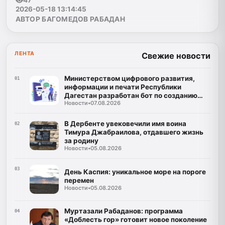
47
2026-05-18 13:14:45
АВТОР БАГОМЕДОВ РАБАДАН
ЛЕНТА
Свежие новости
Министерством цифрового развития,
01
информации и печати Республики
Дагестан разработан бот по созданию
Новости
•
07.08.2026
корпусов национальных языков народов
Республики Дагестан
В Дербенте увековечили имя воина
02
Тимура Джабраилова, отдавшего жизнь
за родину
Новости
•
05.08.2026
03
День Каспия: уникальное море на пороге
перемен
Новости
•
05.08.2026
Муртазали Рабаданов: программа
04
«Доблесть гор» готовит новое поколение