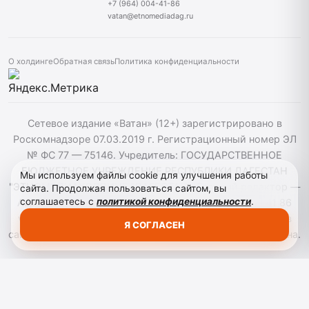
+7 (964) 004-41-86
vatan@etnomediadag.ru
О холдинге
Обратная связь
Политика конфиденциальности
Сетевое издание «Ватан» (12+) зарегистрировано в
Роскомнадзоре 07.03.2019 г. Регистрационный номер ЭЛ
№ ФС 77 — 75146. Учредитель: ГОСУДАРСТВЕННОЕ
БЮДЖЕТНОЕ УЧРЕЖДЕНИЕ РЕСПУБЛИКИ ДАГЕСТАН
Мы используем файлы cookie для улучшения работы
"ЭТНОМЕДИАХОЛДИНГ "ДАГЕСТАН". Главный редактор —
сайта. Продолжая пользоваться сайтом, вы
соглашаетесь с
политикой конфиденциальности
.
Аврумов Моисей Давидович, Телефон: +7964 004 41 86
vatan@etnomediadag.ru При использовании материалов
Я СОГЛАСЕН
сайта активная гиперссылка на gazetavatan.ru обязательна.