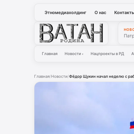
Этномедиахолдинг
О нас
Контакт
НОВ
Ватан
Патр
Главная
Новости
Нацпроекты в РД
А
▾
Главная
/
Новости
/
Фёдор Щукин начал неделю с раб