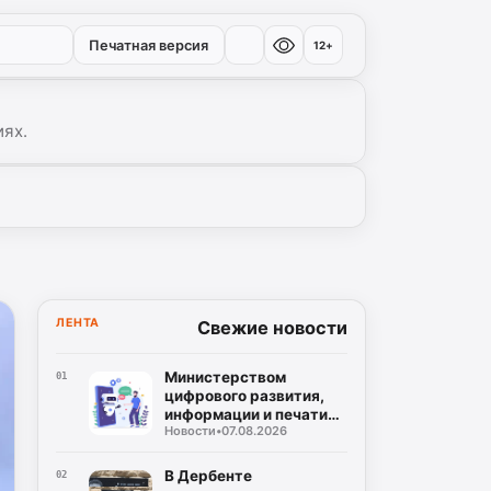
Печатная версия
12+
иях.
ЛЕНТА
Свежие новости
Министерством
01
цифрового развития,
информации и печати
Новости
•
07.08.2026
Республики Дагестан
разработан бот по
созданию корпусов
В Дербенте
02
национальных языков