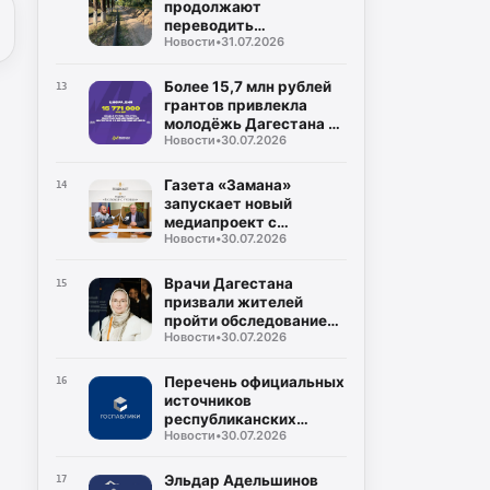
продолжают
переводить
Новости
•
31.07.2026
газопроводы под землю
для повышения
безопасности
Более 15,7 млн рублей
13
грантов привлекла
молодёжь Дагестана в
Новости
•
30.07.2026
2026 году
Газета «Замана»
14
запускает новый
медиапроект с
Новости
•
30.07.2026
участием известных
учёных и экспертов
Врачи Дагестана
15
призвали жителей
пройти обследование
Новости
•
30.07.2026
на гепатит С во время
диспансеризации
Перечень официальных
16
источников
республиканских
Новости
•
30.07.2026
средств массовой
информации
Эльдар Адельшинов
17