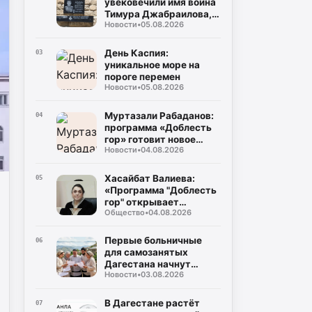
увековечили имя воина
народов Республики
Тимура Джабраилова,
Дагестан
Новости
•
05.08.2026
отдавшего жизнь за
родину
День Каспия:
03
уникальное море на
пороге перемен
Новости
•
05.08.2026
Муртазали Рабаданов:
04
программа «Доблесть
гор» готовит новое
Новости
•
04.08.2026
поколение
руководителей
Дагестана
Хасайбат Валиева:
05
«Программа "Доблесть
гор" открывает
Общество
•
04.08.2026
участникам СВО новые
возможности для
служения Дагестану»
Первые больничные
06
для самозанятых
Дагестана начнут
Новости
•
03.08.2026
выплачивать уже в
августе
В Дагестане растёт
07