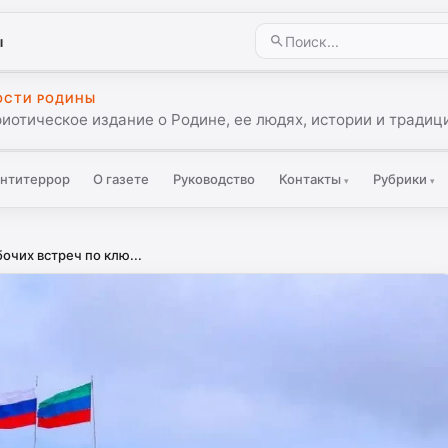
ы
ОСТИ РОДИНЫ
иотическое издание о Родине, ее людях, истории и традиц
нтитеррор
О газете
Руководство
Контакты
Рубрики
▾
▾
очих встреч по клю...