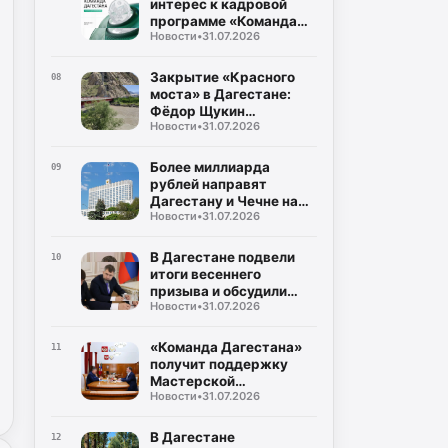
интерес к кадровой
программе «Команда
Новости
•
31.07.2026
Дагестана»
Закрытие «Красного
08
моста» в Дагестане:
Фёдор Щукин
Новости
•
31.07.2026
потребовал ускорить
восстановление
Более миллиарда
09
рублей направят
Дагестану и Чечне на
Новости
•
31.07.2026
помощь пострадавшим
от наводнения
В Дагестане подвели
10
итоги весеннего
призыва и обсудили
Новости
•
31.07.2026
набор на контрактную
службу
«Команда Дагестана»
11
получит поддержку
Мастерской
Новости
•
31.07.2026
управления «Сенеж»
В Дагестане
12