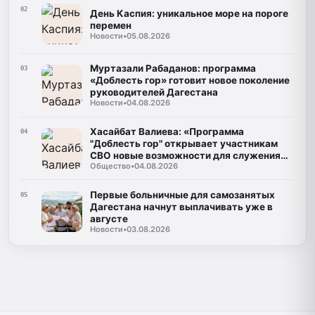
02
День Каспия: уникальное море на пороге
перемен
Новости
•
05.08.2026
Муртазали Рабаданов: программа
03
«Доблесть гор» готовит новое поколение
руководителей Дагестана
Новости
•
04.08.2026
Хасайбат Валиева: «Программа
04
"Доблесть гор" открывает участникам
СВО новые возможности для служения
Общество
•
04.08.2026
Дагестану»
Первые больничные для самозанятых
05
Дагестана начнут выплачивать уже в
августе
Новости
•
03.08.2026