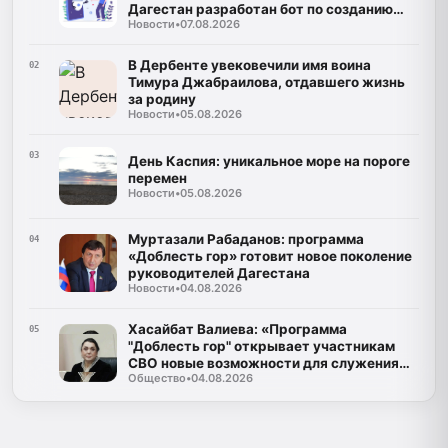
Дагестан разработан бот по созданию
Новости
•
07.08.2026
корпусов национальных языков народов
Республики Дагестан
В Дербенте увековечили имя воина
02
Тимура Джабраилова, отдавшего жизнь
за родину
Новости
•
05.08.2026
03
День Каспия: уникальное море на пороге
перемен
Новости
•
05.08.2026
Муртазали Рабаданов: программа
04
«Доблесть гор» готовит новое поколение
руководителей Дагестана
Новости
•
04.08.2026
Хасайбат Валиева: «Программа
05
"Доблесть гор" открывает участникам
СВО новые возможности для служения
Общество
•
04.08.2026
Дагестану»