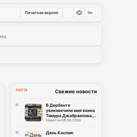
Печатная версия
12+
иях.
ЛЕНТА
Свежие новости
В Дербенте
01
увековечили имя воина
Тимура Джабраилова,
Новости
•
05.08.2026
отдавшего жизнь за
родину
День Каспия:
02