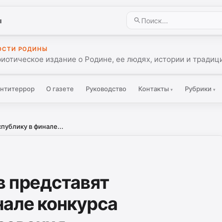
ы
ОСТИ РОДИНЫ
иотическое издание о Родине, ее людях, истории и традиц
нтитеррор
О газете
Руководство
Контакты
Рубрики
▾
▾
публику в финале...
в представят
нале конкурса