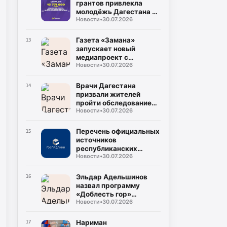
грантов привлекла
молодёжь Дагестана в
Новости
•
30.07.2026
2026 году
Газета «Замана»
13
запускает новый
медиапроект с
Новости
•
30.07.2026
участием известных
учёных и экспертов
Врачи Дагестана
14
призвали жителей
пройти обследование
Новости
•
30.07.2026
на гепатит С во время
диспансеризации
Перечень официальных
15
источников
республиканских
Новости
•
30.07.2026
средств массовой
информации
Эльдар Адельшинов
16
назвал программу
«Доблесть гор»
Новости
•
30.07.2026
важным ресурсом для
развития Дагестана
Нариман
17