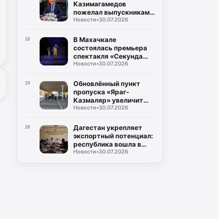
Казимагамедов
пожелал выпускникам
Новости
•
30.07.2026
программы «Доблесть
гор» успехов на
государственной
В Махачкале
18
службе
состоялась премьера
спектакля «Секунда
Новости
•
30.07.2026
сомнений»,
посвящённого теме
специальной военной
Обновлённый пункт
19
операции
пропуска «Яраг-
Казмаляр» увеличит
Новости
•
30.07.2026
грузопоток через
границу Дагестана
Дагестан укрепляет
20
экспортный потенциал:
республика вошла в
Новости
•
30.07.2026
число лидеров по
внедрению экспортного
стандарта