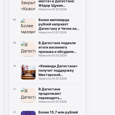
моста» в Дагестане:
Фёдор Щукин
Новости
•
31.07.2026
потребовал ускорить
восстановление
Более миллиарда
08
рублей направят
Дагестану и Чечне на
Новости
•
31.07.2026
помощь пострадавшим
от наводнения
В Дагестане подвели
09
итоги весеннего
призыва и обсудили
Новости
•
31.07.2026
набор на контрактную
службу
«Команда Дагестана»
10
получит поддержку
Мастерской
Новости
•
31.07.2026
управления «Сенеж»
В Дагестане
11
продолжают
переводить
Новости
•
31.07.2026
газопроводы под землю
для повышения
безопасности
Более 15,7 млн рублей
12