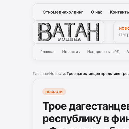
Этномедиахолдинг
О нас
Контакт
НОВ
Ватан
Патр
Главная
Новости
Нацпроекты в РД
А
▾
Главная
/
Новости
/
Трое дагестанцев представят рес
НОВОСТИ
Трое дагестанце
республику в фи