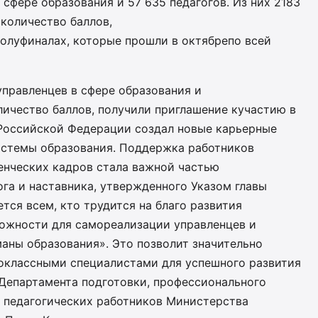
 сфере образования и 57 635 педагогов. Из них 2183
количество баллов,
полуфиналах, которые прошли в октябрепо всей
управленцев в сфере образования и
личество баллов, получили приглашение кучастию в
Российской Федерации создал новые карьерные
истемы образования. Поддержка работников
енческих кадров стала важной частью
ога и наставника, утвержденного Указом главы
тся всем, кто трудится на благо развития
ожности для самореализации управленцев и
аны образования». Это позволит значительно
оклассными специалистами для успешного развития
 Департамента подготовки, профессионального
я педагогических работников Министерства