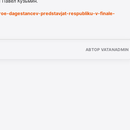
 Павел Кузьмин.
troe-dagestancev-predstavjat-respubliku-v-finale-
АВТОР VATANADMIN