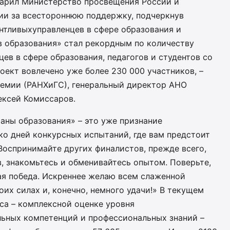
дарил Министерство просвещения России и
ии за всестороннюю поддержку, подчеркнув
нтливыхуправленцев в сфере образования и
в образования» стал рекордным по количеству
нцев в сфере образования, педагогов и студентов со
проект вовлечено уже более 230 000 участников, –
емии (РАНХиГС), генеральный директор АНО
ексей Комиссаров.
аны образования» – это уже признание
ко дней конкурсных испытаний, где вам предстоит
 Воспринимайте других финалистов, прежде всего,
, знакомьтесь и обменивайтесь опытом. Поверьте,
ая победа. Искреннее желаю всем слаженной
оих силах и, конечно, немного удачи!» В текущем
са – комплексной оценке уровня
ьных компетенций и профессиональных знаний –