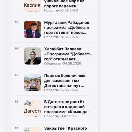
уникальное море на
пороге перемен
Новости
•
05.08.2026
Муртазали Рабаданов:
03
программа «Доблесть
гор» готовит новое
Новости
•
04.08.2026
поколение
руководителей
Дагестана
Хасайбат Валиева:
04
«Программа "Доблесть
гор" открывает
Общество
•
04.08.2026
участникам СВО новые
возможности для
служения Дагестану»
Первые больничные
05
для самозанятых
Дагестана начнут
Новости
•
03.08.2026
выплачивать уже в
августе
В Дагестане растёт
06
интерес к кадровой
программе «Команда
Новости
•
31.07.2026
Дагестана»
Закрытие «Красного
07