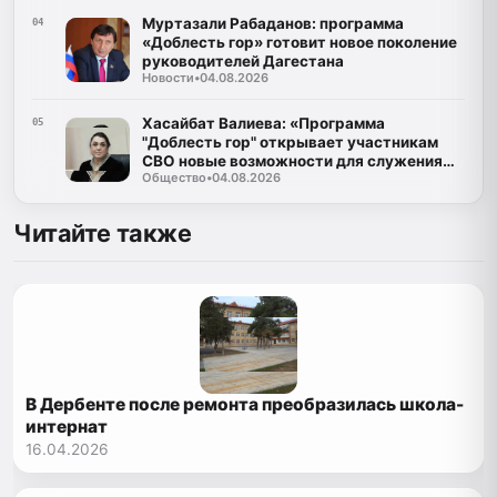
Муртазали Рабаданов: программа
04
«Доблесть гор» готовит новое поколение
руководителей Дагестана
Новости
•
04.08.2026
Хасайбат Валиева: «Программа
05
"Доблесть гор" открывает участникам
СВО новые возможности для служения
Общество
•
04.08.2026
Дагестану»
Читайте также
В Дербенте после ремонта преобразилась школа-
интернат
16.04.2026