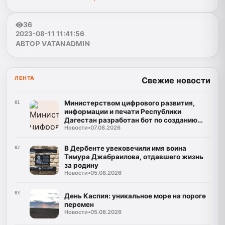
36
2023-08-11 11:41:56
АВТОР VATANADMIN
ЛЕНТА
Свежие новости
Министерством цифрового развития,
01
информации и печати Республики
Дагестан разработан бот по созданию
Новости
•
07.08.2026
корпусов национальных языков народов
Республики Дагестан
В Дербенте увековечили имя воина
02
Тимура Джабраилова, отдавшего жизнь
за родину
Новости
•
05.08.2026
03
День Каспия: уникальное море на пороге
перемен
Новости
•
05.08.2026