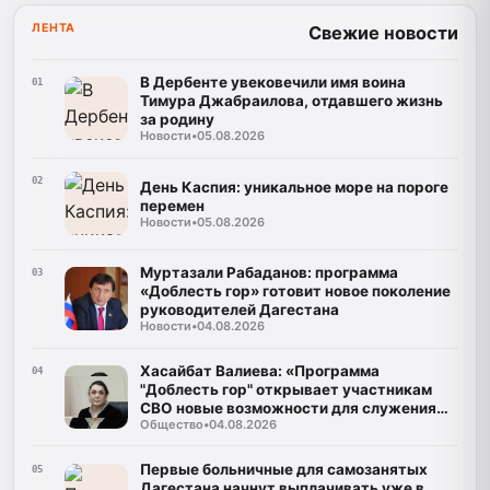
ЛЕНТА
Свежие новости
В Дербенте увековечили имя воина
01
Тимура Джабраилова, отдавшего жизнь
за родину
Новости
•
05.08.2026
02
День Каспия: уникальное море на пороге
перемен
Новости
•
05.08.2026
Муртазали Рабаданов: программа
03
«Доблесть гор» готовит новое поколение
руководителей Дагестана
Новости
•
04.08.2026
Хасайбат Валиева: «Программа
04
"Доблесть гор" открывает участникам
СВО новые возможности для служения
Общество
•
04.08.2026
Дагестану»
Первые больничные для самозанятых
05
Дагестана начнут выплачивать уже в