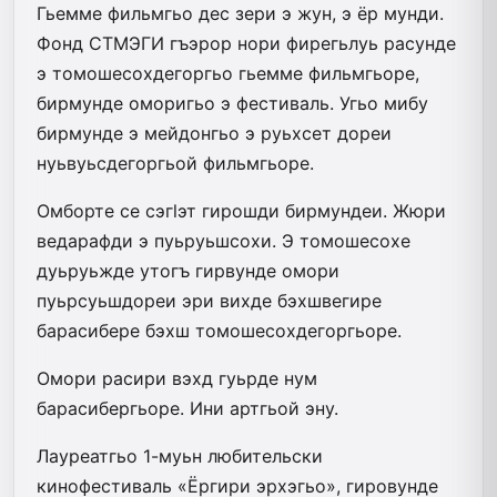
Гьемме фильмгьо дес зери э жун, э ёр мунди.
Фонд СТМЭГИ гъэрор нори фирегьлуь расунде
э томошесохдегоргьо гьемме фильмгьоре,
бирмунде оморигьо э фестиваль. Угьо мибу
бирмунде э мейдонгьо э руьхсет дореи
нуьвуьсдегоргьой фильмгьоре.
Омборте се сэгlэт гирошди бирмундеи. Жюри
ведарафди э пуьруьшсохи. Э томошесохе
дуьруьжде утогъ гирвунде омори
пуьрсуьшдореи эри вихде бэхшвегире
барасибере бэхш томошесохдегоргьоре.
Омори расири вэхд гуьрде нум
барасибергьоре. Ини артгьой эну.
Лауреатгьо 1-муьн любительски
кинофестиваль «Ёргири эрхэгьо», гировунде