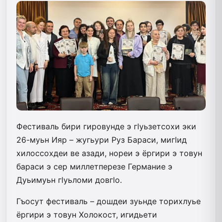
Фестиваль бири гировунде э гlуьзетсохи эки
26-муьн Ияр – жугьури Руз Бараси, мигlид
хилоссохдеи ве азади, нореи э ёргири э товун
бараси э сер миллетперезе Германие э
Дуьимуьн гlуьломи довгlо.
Гъосут фестиваль – дошдеи зуьнде торихлуье
ёргири э товун Холокост, игидьети