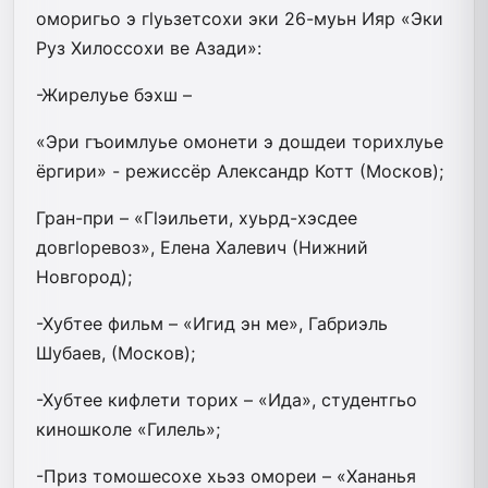
оморигьо э гlуьзетсохи эки 26-муьн Ияр «Эки
Руз Хилоссохи ве Азади»:
-Жирелуье бэхш –
«Эри гъоимлуье омонети э дошдеи торихлуье
ёргири» - режиссёр Александр Котт (Москов);
Гран-при – «Гlэильети, хуьрд-хэсдее
довгlоревоз», Елена Халевич (Нижний
Новгород);
-Хубтее фильм – «Игид эн ме», Габриэль
Шубаев, (Москов);
-Хубтее кифлети торих – «Ида», студентгьо
киношколе «Гилель»;
-Приз томошесохе хьэз омореи – «Хананья