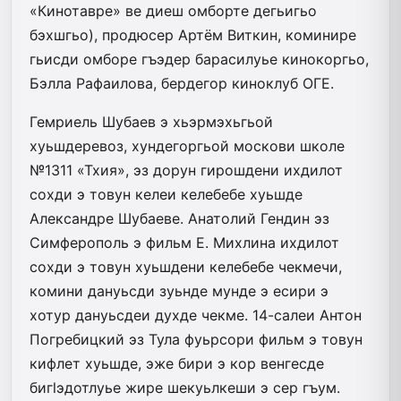
«Кинотавре» ве диеш омборте дегьигьо
бэхшгьо), продюсер Артём Виткин, коминире
гьисди омборе гъэдер барасилуье кинокоргьо,
Бэлла Рафаилова, бердегор киноклуб ОГЕ.
Гемриель Шубаев э хьэрмэхьгьой
хуьшдеревоз, хундегоргьой москови школе
№1311 «Тхия», эз дорун гирошдени ихдилот
сохди э товун келеи келебебе хуьшде
Александре Шубаеве. Анатолий Гендин эз
Симферополь э фильм Е. Михлина ихдилот
сохди э товун хуьшдени келебебе чекмечи,
комини дануьсди зуьнде мунде э есири э
хотур дануьсдеи духде чекме. 14-салеи Антон
Погребицкий эз Тула фуьрсори фильм э товун
кифлет хуьшде, эже бири э кор венгесде
бигlэдотлуье жире шекуьлкеши э сер гъум.