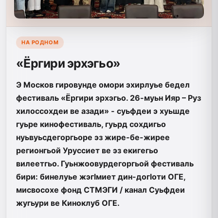
НА РОДНОМ
«Ёргири эрхэгьо»
Э Москов гировунде омори эхирлуье бедел
фестиваль «Ёргири эрхэгьо. 26-муьн Ияр – Руз
хилоссохдеи ве азади» - суьфдеи э хуьшде
гуьре кинофестиваль, гуьрд сохдигьо
нуьвуьсдегоргьоре эз жире-бе-жирее
регионгьой Уруссиет ве эз екигегьо
вилеетгьо. Гуьнжоовурдегоргьой фестиваль
бири: бинелуье жэгlмиет дин-догlоти ОГЕ,
мисвосохе фонд СТМЭГИ / канал Суьфдеи
жугьури ве Киноклуб ОГЕ.