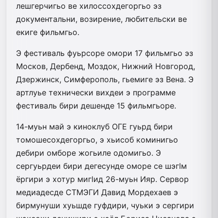
лешгерчигьо ве хилоссохдегоргьо эз
документальни, возирение, любительски ве
екиге фильмгьо.
Э фестиваль фуьрсоре омори 17 фильмгьо эз
Москов, Дербенд, Моздок, Нижний Новгород,
Дзержинск, Симферополь, гьемиге эз Вена. Э
артлуье технически вихдеи э программе
фестиваль бири дешенде 15 фильмгьоре.
14-муьн май э киноклуб ОГЕ гуьрд бири
томошесохдегоргьо, э хьисоб коминигьо
дебири омборе жогьиле одомигьо. Э
сергуьрдеи бири дегесунде оморе се шэгlм
ёргири э хотур мигlид 26-муьн Ияр. Сервор
медиадесде СТМЭГИ Давид Мордехаев э
бирмунуши хуьшде гуфдири, чуьки э сергири