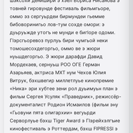
шэксохи денишири э хэёл Бориса Нисанова э
товней гировунде фестиваль фильмгьоре,
оммо эз сергуьрдеи бирмундеи гьемме
бибоворинигьо лов-тум сохде омори: э
дуьруьжде утогъ не мунди е бигlоре одоми.
Гlэрсгьоревоз пурлуь бири чумгьой неки
томошесохдегоргьо, оммо ве э жюри
нуьшдегоргьо. Э жюри дарафди Давид
Мордехаев, сернуьш РОО ОГЕ Герман
Азарьяев, актриса МХТ нум Чехов Юлия
Витрук, бэхшвегир миллетлуье кинопремие
«Ника» эри хубтее зени рол дуьимуьн план э
фильм Сергея Усуляк «Праведник», режиссёр-
документалист Родион Исмаилов (фильм эну
«Гьовуни пята олигархии» вегуьрди
Серворлуье бэхш Tiger Award э Гlэрейхэлгъие
кинофестиваль э Роттердам, бэхш FIPRESSI э