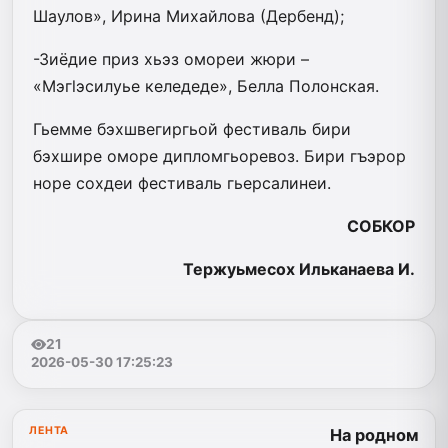
Шаулов», Ирина Михайлова (Дербенд);
-Зиёдие приз хьэз омореи жюри –
«Мэгlэсилуье келедеде», Белла Полонская.
Гьемме бэхшвегиргьой фестиваль бири
бэхшире оморе дипломгьоревоз. Бири гъэрор
норе сохдеи фестиваль гьерсалинеи.
СОБКОР
Тержуьмесох Ильканаева И.
21
2026-05-30 17:25:23
ЛЕНТА
На родном