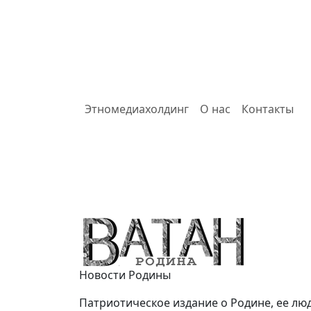
Этномедиахолдинг
О нас
Контакты
Ватан
Новости Родины
Патриотическое издание о Родине, ее люд