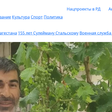
Нацпроекты в РД
А
вание
Культура
Спорт
Политика
Дагестана
155 лет Сулейману Стальскому
Военная служба 