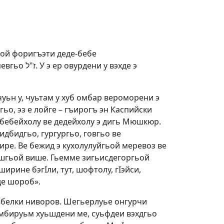
ьой форигъэти деде-бебе
 вэхде э
чуьн у, чуьтам у хуб омбар вероморени э
ьо, эз е лойге – гъирогъ эн Каспийски
 бебейхолу ве дедейхолу э дигь Мюшкюр.
идбидгьо, гургургьо, говгьо ве
ире. Ве бежид э кухолулуйгьой меревоз ве
ишгьой више. Гьемме зигьисдегоргьой
ирине бэгIли, тут, шофтолу, гIэйси,
де шороб».
 белки ниворов. Шегьерлуье онгурчи
рембируьм хуьшдени ме, суьфдеи вэхдгьо