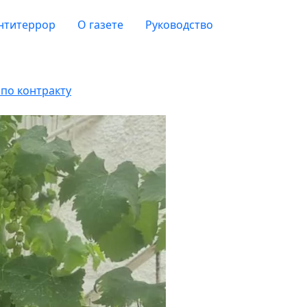
нтитеррор
О газете
Руководство
по контракту