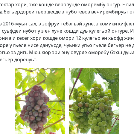
гектар хори, эже кошде веровунде оморембу онгур. Е ги
д бегьердореи гьер десде э нуботевоз вечирембируьт он
 2016-муьн сал, э зофруи тебэгъэй хуне, э комики кифлет
э суьфдеи нубот у э ен хуне кошди дуь кулегьой онгуре. 
они э и кесег хори кошде омори 12 кулегьо эн хьофд жин
оре у гьеле нисе дануьсде, чуьнки угьо гьеле бегьер не
шогьо эз дигь Мюшкюр эри эну овурде оморебу бэхш дуь
егьер доренуьт.