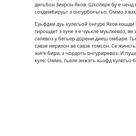
дигьбон Зихрон-Яков. Школере бу е ченд 
сохдембируьт э онгурбогъгьо. Оммо э вэх
Суьфдеи дуь кулегьой онгуре Яков кошди э
гирошдет э хуне э е чуькле муьлкевоз, ве 
салевоз у бегьер дорени диеш омбаре. Гь
савзе иерихон ве савзе томсон. Се жинсгь
жиге бири, э чордогъ онгуриревоз. И пу
куле. Оммо, гьеле энжэгъ хьофд кулегьо б