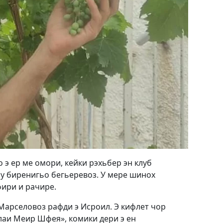
 э ер ме омори, кейки рэхьбер эн клуб
у биренигьо бегьеревоз. У мере шинох
фири и рачире.
 Марселовоз рафди э Исроил. Э кифлет чор
аклаи Меир Шфея», комики дери э ен