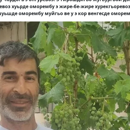
ревоз хуьрде оморембу э жире-бе-жире хурекгьоревоз
 шуьшде оморембу муйгьо ве у э кор венгесде оморе