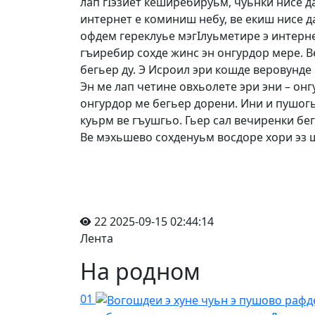
лап гIэзиет кеширебируьм, чуьнки нисе 
интернет е коминиш небу, ве екиш нисе д
офдем гереклуье мэгIлуьметире э интерне
гъиребир сохде жинс эн онгурдор мере. В
бегьер ду. Э Исроил эри кошде веровунде
Эн ме лап четине овхьолете эри эни – он
онгурдор ме бегьер дорени. Ини и пушогь
куьрм ве гъушгьо. Гьер сал вечиренки бе
Ве мэхьшево сохденуьм восдоре хори эз 
22
2025-09-15 02:44:14
Лента
На родном
01