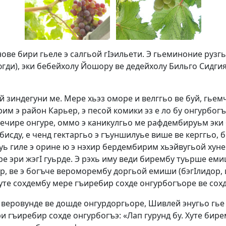
ове бири гьеле э салгьой гIэильети. Э гьеминоние рузг
ейхолу Йошору ве дедейхолу Бильго Сидгияевгьо ז"ל. У э ер овурдени у
 зиндегуни ме. Мере хьэз оморе и велггьо ве буй, гьем
м э район Карьер, э песой комики эз е ло бу онгурбогъг
ечире онгуре, оммо э каникулгьо ме рафдембируьм эки
бисду, е ченд гектаргьо э гъуншилуье више ве керггьо, б
дуь гиле э орине ю э нэхир бердембирим хьэйвугьой хуне
е эри жэгI гуьрде. Э рэхь иму веди бирембу туьрше ем
ур, ве э богъче вероморембу доргьой емиши (бэгIлидор, ш
 хуте сохдембу мере гъиребир сохде онгурбогъоре ве сох
 веровунде ве дошде онгурдоргьоре, Шивлей энугьо гье
ири гъиребир сохде онгурбогъэ: «Лап гурунд бу. Хуте би