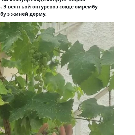
. Э велггьой онгуревоз сохде омрембу
мбу э жиней дерму.