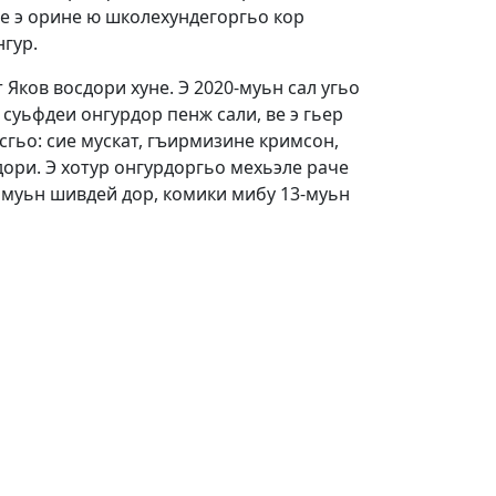
ле э орине ю школехундегоргьо кор
гур.
 Яков восдори хуне. Э 2020-муьн сал угьо
И суьфдеи онгурдор пенж сали, ве э гьер
сгьо: сие мускат, гъирмизине кримсон,
 дори. Э хотур онгурдоргьо мехьэле раче
имуьн шивдей дор, комики мибу 13-муьн