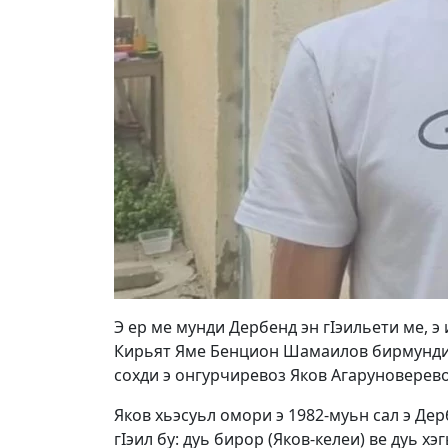
Э ер ме мунди Дербенд эн гIэильети ме, э
Кирьят Яме Бенцион Шамаилов бирмунди э
сохди э онгурчиревоз Яков Агаруноверев
Яков хьэсуьл омори э 1982-муьн сал э Де
гIэил бу: дуь бирор (Яков-келеи) ве дуь 