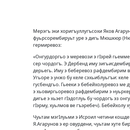
Мерэгъ эки хоригъуллугъсохи Яков Агарун
фуьрсорембируьт уре э дигь Мюшкюр (Нюгди), эки беб
гермиревоз:
«Онгурдоргьо э меревози э гIэрей гьеммей
сер чордогъ. Э Дербенд иму зигьисдембири
дерьегь. Иму э беберевоз рафдембирим в
Угьоре э унжо бу келе сэхьиблуьгъи: келе 
гусбендгьо. Гьееки э бебейхолуревоз ме 
э хьовиргьоревоз рафдембирим э нуьркер
дигье э хьэет гIэдотлуь бу чордогъ эз онг
гIэрму, хуьлмов ве гъэребеч). Бебейхолу
Чуьтам мэгIлуьми э Исроил четини кошде
Я.Агарунов э ер овурдени, чуьтам хуте б