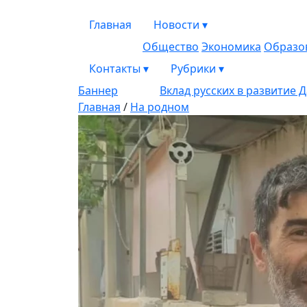
Главная
Новости
▾
Общество
Экономика
Образо
Контакты
▾
Рубрики
▾
Баннер
Вклад русских в развитие 
Главная
/
На родном