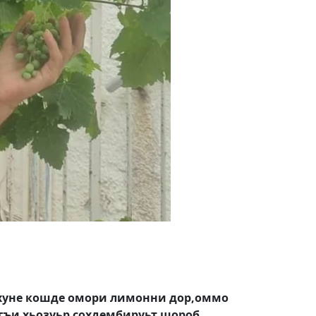
ер хуне кошде омори лимонни дор,оммо
догъи хьозуьр сохдембируьт шороб