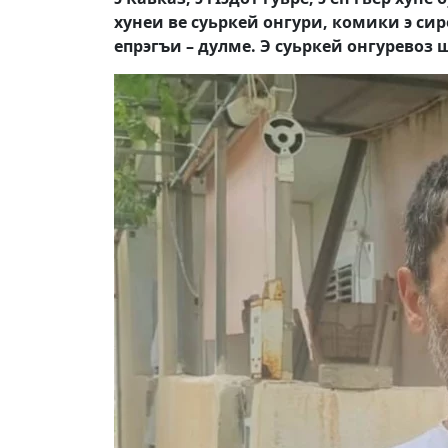
хунеи ве суьркей онгури, комики э си
епрэгъи – дулме. Э суьркей онгуревоз