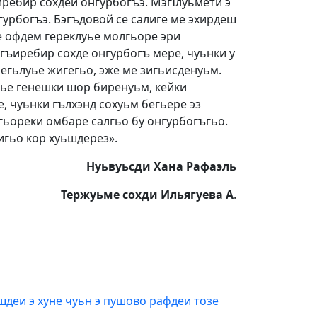
ребир сохдеи онгурбогъэ. МэгIлуьмети э
гурбогъэ. Бэгъдовой се салиге ме эхирдеш
де офдем гереклуье молгьоре эри
 гъиребир сохде онгурбогъ мере, чуьнки у
ьегьлуье жигегьо, эже ме зигьисденуьм.
 гье генешки шор биренуьм, кейки
, чуьнки гълхэнд сохуьм бегьере эз
игьореки омбаре салгьо бу онгурбогъгьо.
игьо кор хуьшдерез».
Нуьвуьсди Хана Рафаэль
Тержуьме сохди Ильягуева А
.
шдеи э хуне чуьн э пушово рафдеи тозе