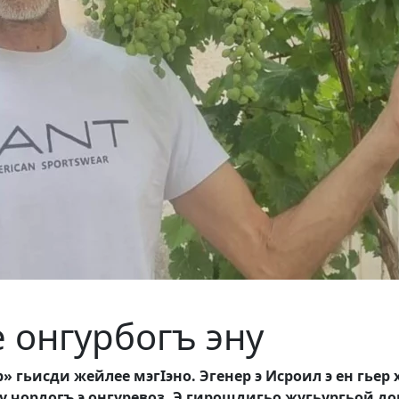
е онгурбогъ эну
р» гьисди жейлее мэг
I
эно. Эгенер э Исроил э ен гь
е бу чордогъ э онгуревоз. Э гирошдигьо жугьургьой 