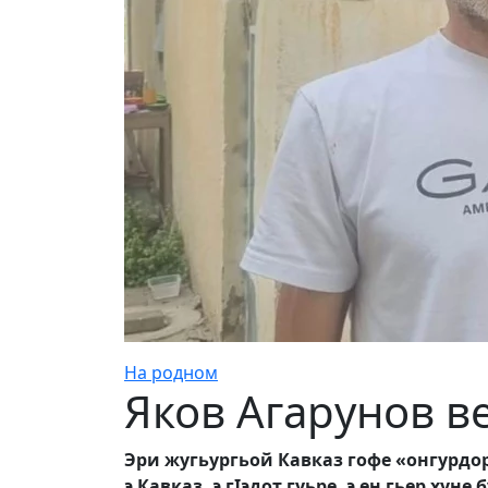
На родном
Яков Агарунов в
Эри жугьургьой Кавказ гофе «онгурдо
э Кавказ, э г
I
эдот гуьре, э ен гьер хун