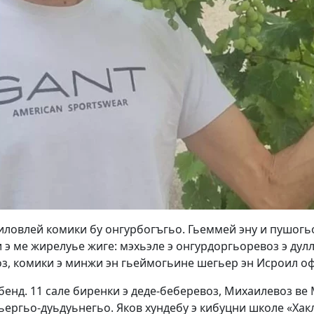
 иловлей комики бу онгурбогъгьо. Гьеммей эну и пушогьо
 ме жирелуье жиге: мэхьэле э онгурдоргьоревоз э дулл
оз, комики э минжи эн гьеймогьине шегьер эн Исроил о
рбенд. 11 сале биренки э деде-беберевоз, Михаилевоз ве
хэгьергьо-дуьдуьнегьо. Яков хундебу э кибуцни школе «Х