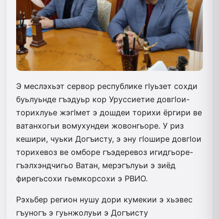
Э меслэхьэт сервор республике гlуьзет сохди
буьлуьнде гъэдуьр кор Уруссиетие довгlои-
торихлуье жэгlмет э дошдеи торихи ёргири ве
ватанхогьи вомухундеи жовонгьоре. У риз
кешири, чуьки Догъисту, э эну гlошире довгlои
торихевоз ве омборе гъэдеревоз игидгьоре-
гъэлхэндчигьо Ватан, мерэгълуьи э зиёд
фирегьсохи гьемкорсохи э РВИО.
Рэхьбер регион нушу дори кумекии э хьэвес
гъуногъ э гуьнжолуьи э Догъисту