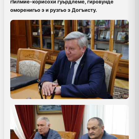
гlилмие-корисохи гуьрдлеме, гировунде
оморенигьо э и рузгьо э Догъисту.