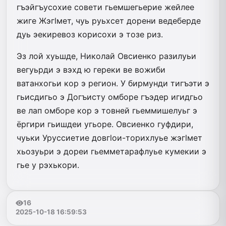
гъэйгъусохие совети гьемшегьерие жейлее
жиге Жэгlмет, чуь руьхсет дорени ведеберде
дуь эекиревоз корисохи э тозе риз.
Эз лой хуьшде, Николай Овсиенко разилуьи
вегуьрди э вэхд ю гереки ве вожиби
ватанхогьи кор э регион. У бирмунди тигъэти э
гьисдигьо э Догъисту омборе гъэдер игидгьо
ве лап омборе кор э товней гьеммишелуьг э
ёргири гьишдеи угьоре. Овсиенко гуфдири,
чуьки Уруссиетие довгlои-торихлуье жэгlмет
хьозуьри э дореи гьемметарафлуье кумекии э
гье у рэхькори.
16
2025-10-18 16:59:53