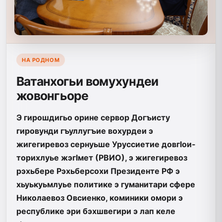
НА РОДНОМ
Ватанхогьи вомухундеи
жовонгьоре
Э гирошдигьо орине сервор Догъисту
гировунди гъуллугъие вохурдеи э
жигегиревоз сернуьше Уруссиетие довгlои-
торихлуье жэгlмет (РВИО), э жигегиревоз
рэхьбере Рэхьберсохи Президенте РФ э
хьуькуьмлуье политике э гуманитари сфере
Николаевоз Овсиенко, коминики омори э
республике эри бэхшвегири э лап келе