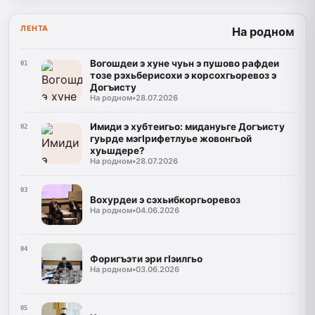
ЛЕНТА
На родном
Вогошдеи э хуне чуьн э пушово рафдеи
01
тозе рэхьберисохи э корсохгьоревоз э
Догъисту
На родном
•
28.07.2026
Имиди э хубтеигьо: мидануьге Догъисту
02
гуьрде мэгIрифетлуье жовонгьой
хуьшдере?
На родном
•
28.07.2026
03
Вохурдеи э сэхьибкоргьоревоз
На родном
•
04.06.2026
04
Форигъэти эри гIэилгьо
На родном
•
03.06.2026
05