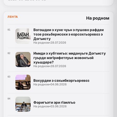
ЛЕНТА
На родном
Вогошдеи э хуне чуьн э пушово рафдеи
01
тозе рэхьберисохи э корсохгьоревоз э
Догъисту
На родном
•
28.07.2026
Имиди э хубтеигьо: мидануьге Догъисту
02
гуьрде мэгIрифетлуье жовонгьой
хуьшдере?
На родном
•
28.07.2026
03
Вохурдеи э сэхьибкоргьоревоз
На родном
•
04.06.2026
04
Форигъэти эри гIэилгьо
На родном
•
03.06.2026