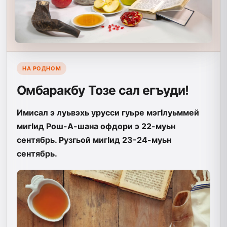
НА РОДНОМ
Омбаракбу Тозе сал егъуди!
Имисал э луьвэхь урусси гуьре мэгIлуьммей
мигIид Рош-А-шана офдори э 22-муьн
сентябрь. Рузгьой мигIид 23-24-муьн
сентябрь.