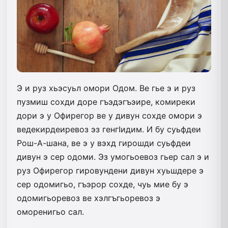
Э и руз хьэсуьл омори Одом. Ве гье э и руз
пузмиш сохди доре гъэдэгъэире, комиреки
дори э у Офирегор ве у дивун сохде омори э
ведекирдеиревоз эз генгIидим. И бу суьфдеи
Рош-А-шана, ве э у вэхд гирошди суьфдеи
дивун э сер одоми. Эз умогьоевоз гьер сал э и
руз Офирегор гировундени дивун хуьшдере э
сер одомигьо, гъэрор сохде, чуь мие бу э
одомигьоревоз ве хэлгъгьоревоз э
оморенигьо сал.