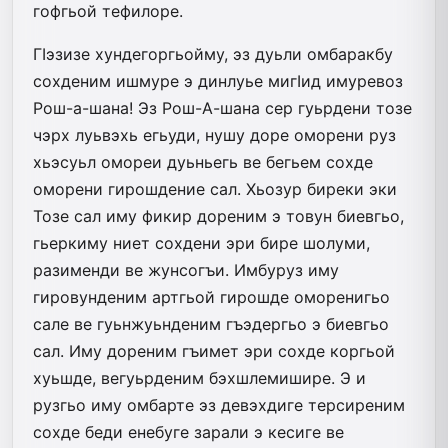
гофгьой тефилоре.
ГIэзизе хундегоргьойму, эз дуьли омбаракбу
сохденим ишмуре э динлуье мигIид имуревоз
Рош-а-шана! Эз Рош-А-шана сер гуьрдени тозе
чэрх луьвэхь егьуди, нушу доре оморени руз
хьэсуьл омореи дуьньегь ве бегьем сохде
оморени гирошдение сал. Хьозур биреки эки
Тозе сал иму фикир дореним э товун биевгьо,
гьеркиму ниет сохдени эри бире шолуми,
разименди ве жунсогъи. Имбуруз иму
гировунденим артгьой гирошде оморенигьо
сале ве гуьнжуьнденим гъэдергьо э биевгьо
сал. Иму дореним гъимет эри сохде коргьой
хуьшде, вегуьрденим бэхшлемишире. Э и
рузгьо иму омбарте эз девэхдиге терсиреним
сохде беди енебуге зарали э кесиге ве