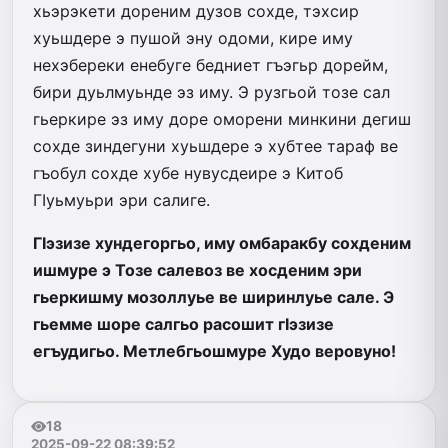
хьэрэкети дореним дузов сохде, тэхсир
хуьшдере э пушой эну одоми, кире иму
нехэбереки енебуге бедниет гъэгьр дорейм,
бири дуьлмуьнде эз иму. Э рузгьой тозе сал
гьеркире эз иму доре оморени минкини дегиш
сохде зиндегуни хуьшдере э хубтее тараф ве
гъобул сохде хубе нувусдеире э Китоб
ГIуьмуьри эри салиге.
ГIэзизе хундегоргьо, иму омбаракбу сохденим
ишмуре э Тозе салевоз ве хосденим эри
гьеркишму мозоллуье ве ширинлуье сале. Э
гьемме шоре салгьо расошит гIэзизе
егъудигьо. Метлебгьошмуре Худо веровуно!
18
2025-09-22 08:39:52