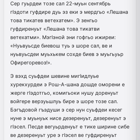
Сер гуьрдеи тозе сал 22-муьн сентябрь
гIэдоти гуфдире дуь эз еки э мердгьо «Лешана
това тикатев ветехатем». Э зенгьо
гуфдиренуьт «Лешана това тикатви
ветехатми». МэгIэной эни гофгьо ижиреи:
«Нуьвуьсде биевош туь э шоре сал, ве и
нуьвуьсдеи муьхькем сохде биев э муьгьуьр
Офирегоревоз!».
Э вэхд суьфдеи шевине мигIидлуье
хурекхурдеи э Рош-А-шана дошде оморени е
жерге гIэдотгьо, комигьоки нушу доренуьт
войгере верзуьшлуь бире э шоре тозе сал.
Бэгъдовой гъэдуши э сер нун суьфдеи кесег
нуне э муьнуьк нисе дезеренуьт, дезеренуьт э
гIэсел. Песде вегуьрденуьт е тике ширине сибе
ве дезеренуьт уре э гIэсел ве гуфдиренуьт