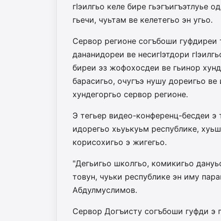
гIэилгьо келе бире гьэгъигъэтлуье 
гьечи, чуьтам ве келетегьо эн угьо.
Сервор регионе согъбоши гуфдиреи 
дананидореи ве несигIэтдори гIэилг
биреи эз жофохосдеи ве гьинор хунд
барасигьо, очугъэ нушу дореигьо ве 
хундегоргьо сервор регионе.
Э тегьер видео-конференц-бесдеи э
идорегьо хьуькуьм республике, хуь
корисохигьо э жигегьо.
"Дегьигьо школгьо, комикигьо дануь
товун, чуьки республике эн иму пара
Абдулмуслимов.
Сервор Догъисту согъбоши гуфди э г