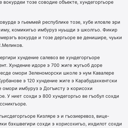
е вокурдеи тозе соводие объекте, хундегоргьоре
овурде э гьеммей республике тозе, хубе иловле эри
н иму, комикигьо имбуруз нуьшди э школгьо. Фикир
 мерэгъ вокурде и тозе дергьоре ве денишире, чуьки
С.Меликов.
ергири хундение салевоз ве хундегоргьоре
нт. Хундение идоре э 700 жиге жугьоб доре
нгесде омори Зеленоморски школе э нум Кавалере
урбанове э 120 хундение жиге э Карабудахкентски
де омори имбуруз э Догъисту э корисохи
ре. У ниет сохди э 800 хундегоргьо ве гъобул сохди
ссникгьоре.
ьисдегоргьоре Кизляре э и гъозиеревоз, вице-
ки бэхшвегири сохди э корисохигьо, ихдилот сохди