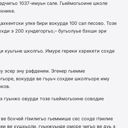
ьэдчигьо 1037-имуьн сале. Гьеймогьоине школе
ехнике.
ахкентски улке бири вокурде 100 сал песово. Тозе
охди э 200 хундегоргьо,– бугьолуье бэхши эри
ди куьгьне школгьо. Имуре гереки хэрекети сохде
у эсер эну рафденим. Эгенер гьемме
гьоре, вокурде ве гъуьч сохдеи школгьоре иму
иков.
 э гуьнжо овурди тозе гьеймогьоине соводие
 ве бохчей гIэилигьо гьеммише сес сохде гIэилие
еи ве хушхьоли, гуьнжуьнде оморе чигьо ве дуь э