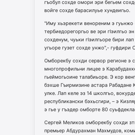
гъобул сохде омори эри бегьем сохд
войге сохде барасилуье хундеигьо.
"Иму хьэрекети венореним э гуьнжо 
тербиедорегоргьо ве эри гIэилгьо э
сохденум, чуьки гIэилгьоре бири лап
угьоре гузет сохде унжо",- гуфдири 
Омборекбу сохди сервор регионе э с
многопрофильни лицее э Карабудахке
гьеймогьоине талабиьоре. Э кор ве
бэхше Гъирмизине астара Рабадане К
улке. Лап келе эз 14 школгьо, вокур
республикански бэхьсгири, – э Кизля
э гье у гъэдер омборте 80 суьфдекла
Сергей Меликов омборекбу сохди зтг
премьер Абдурахман Махмудов, коми