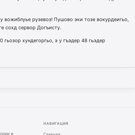
у вожиблуье рузевоз! Пушово эки тозе вокурдеигьо,
йге сохд сервор Догъисту.
 гьозор хундегоргьо, э у гъэдер 48 гьэдер
НАВИГАЦИЯ
тории и
Главная