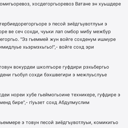
одомигьоревоз, хосдегоргьоревоз Ватане эн хуьшдере
тербиедорегоргьоре э песой зиёдгъувотлуьи э
ьоре ве сеч сохди, чуьки лап омбор мибу межбур
егоргьо. "Эз гьеммей жун войге сохденум ишмуре
имидлуье хьэрмэхьгьо!",- войге сохд эри
 товун вокурдеи школгьоре гуфдири рэхьбергьо
шдени гъобул сохди бэхшвегири э межлуьслуье
сдеи нореи хубе гьеймогьоине техникере, гуфдире э
менд бире",- гlуьзет сохд Абдулмуслим
ьеммере э товун песой зиёдгъувотлуьи, комикигьо