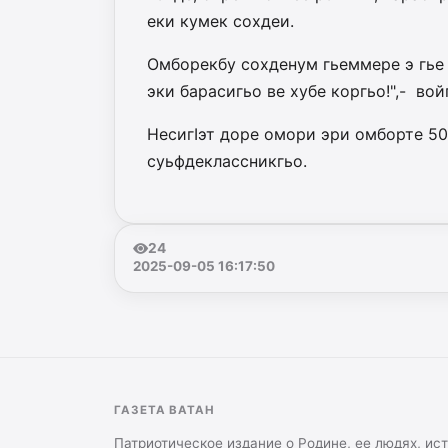
еки кумек сохдеи.
Омборекбу сохденум гьеммере э гье 
эки барасигьо ве хубе коргьо!",- во
НесигIэт доре омори эри омборте 500
суьфдеклассникгьо.
24
2025-09-05 16:17:50
ГАЗЕТА ВАТАН
Патриотическое издание о Родине, ее людях, ис