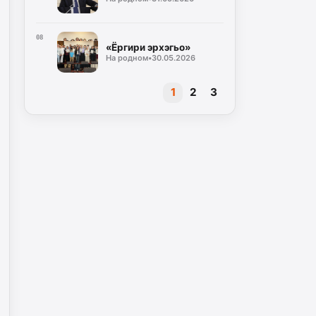
08
«Ёргири эрхэгьо»
На родном
•
30.05.2026
1
2
3