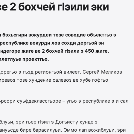
е 2 бохчей гIэили эки
 бэхьсгири вокурдеи тозе соводие объектгьо э
республике вокурди лов сохди дергьой эн
ндегоре жиге ве 2 бохчей гIэили э 450 жиге.
ллетлуье проектгьо.
дорегьо э гъэд регионгьой вилеет. Сергей Меликов
ревоз тозе хундение салевоз ве хубе гофгьо
рсори суьфдеклассгьоре – угьо э республике э и сал
уьи, эри гьер гIэил э Догъисту хунде э
ануьсде бире барасилуьи. Оммо лап вожиблуьи, эри