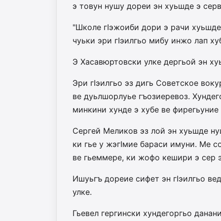
э товун нушу дореи эн хуьшде э сер
"Школе гIэжоиби дори э рачи хуьшд
чуьки эри гIэилгьо мибу инжо лап хуб
Э Хасавюртовски улке дергьой эн ху
Эри гIэилгьо эз дигь Советское вок
ве дуьлшорлуье гъозиеревоз. Хундег
минкини хунде э хубе ве фирегьуние 
Сергей Меликов эз лой эн хуьшде нуш
ки гье у жэгIмие бараси имуни. Ме с
ве гьеммере, ки жофо кешири э сер 
Ишуьгъ дореие сифет эн гIэилгьо вед
улке.
Гьевел гергински хундегоргьо данан