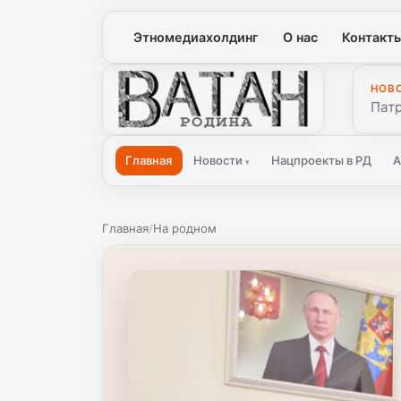
Этномедиахолдинг
О нас
Контакт
НОВ
Ватан
Патр
Главная
Новости
Нацпроекты в РД
А
▾
Главная
/
На родном