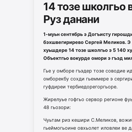
14 тозе школгьо в
Руз данани
1-муьн сентябрь э Догъисту гирошди
бэхшвегирирево Сергей Меликов. Э 
хуьшдере 14 тозе школгьо э 5 140 ху
Объектгьо вокурде омори э гъэд ми
Гье у омборе гъэдер тозе соводие и
омборекбу сохди гьеммере э сергири
гуфдиреи тербиедорегоргьоре.
Жирелуье гофгьо сервор регионе фуь
48 гьозори:
Чуьтам риз кешири С.Меликов, вожибл
гьеймогьоине овхьолет иловлеи ве д