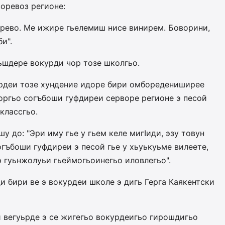
воревоз регионе:
ерево. Ме ижире гьелемиш нисе винирем. Боворини,
и".
ьшдере вокурди чор тозе школгьо.
урдеи тозе хундение идоре бири омборедениширее
оргьо согъбоши гуфдиреи серворе регионе э песой
классгьо.
у до: "Эри иму гье у гьем келе мигIиди, эзу товун
огъбоши гуфдиреи э песой гье у хьуькуьме вилеете,
э гуьнжолуьи гьеймогьоинегьо иловлегьо".
и бири ве э вокурдеи школе э дигь Герга Каякентски
и вегуьрде э се жигегьо вокурдеигьо гирошдигьо