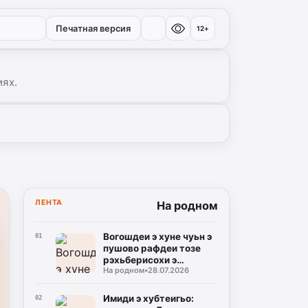
Печатная версия
12+
иях.
ЛЕНТА
На родном
Вогошдеи э хуне чуьн э
01
пушово рафдеи тозе
рэхьберисохи э
На родном
•
28.07.2026
корсохгьоревоз э
Догъисту
Имиди э хубтеигьо:
02