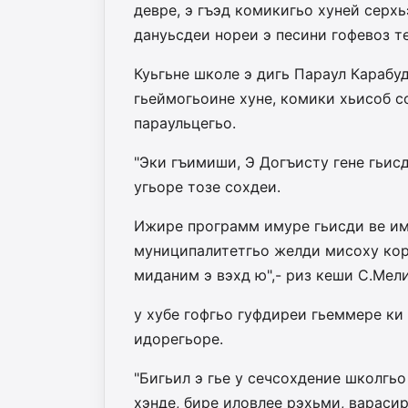
девре, э гъэд комикигьо хуней серх
дануьсдеи нореи э песини гофевоз т
Куьгьне школе э дигь Параул Карабуд
гьеймогьоине хуне, комики хьисоб с
параульцегьо.
"Эки гъимиши, Э Догъисту гене гьис
угьоре тозе сохдеи.
Ижире программ имуре гьисди ве им
муниципалитетгьо желди мисоху кор
миданим э вэхд ю",- риз кеши С.Мел
у хубе гофгьо гуфдиреи гьеммере ки
идорегьоре.
"Бигьил э гье у сечсохдение школгьо
хэнде, бире иловлее рэхьми, варасир