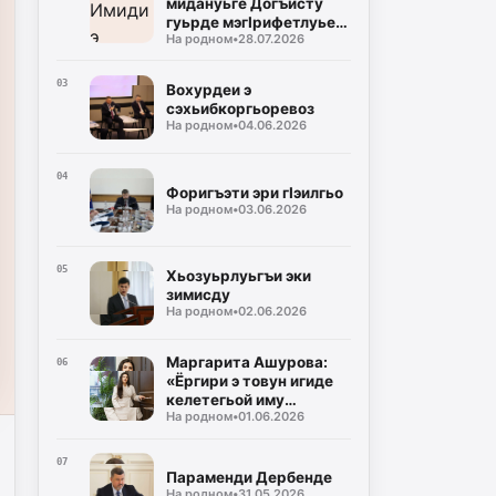
мидануьге Догъисту
гуьрде мэгIрифетлуье
На родном
•
28.07.2026
жовонгьой хуьшдере?
03
Вохурдеи э
сэхьибкоргьоревоз
На родном
•
04.06.2026
04
Форигъэти эри гIэилгьо
На родном
•
03.06.2026
05
Хьозуьрлуьгъи эки
зимисду
На родном
•
02.06.2026
Маргарита Ашурова:
06
«Ёргири э товун игиде
келетегьой иму
На родном
•
01.06.2026
гьеммишелуьги!»
07
Параменди Дербенде
На родном
•
31.05.2026