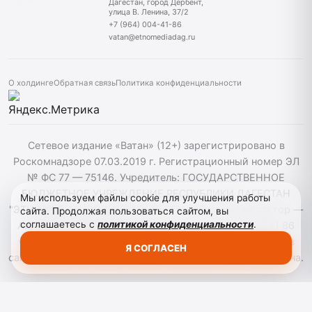
Дагестан, город Дербент,
улица В. Ленина, 37/2
+7 (964) 004-41-86
vatan@etnomediadag.ru
О холдинге
Обратная связь
Политика конфиденциальности
Сетевое издание «Ватан» (12+) зарегистрировано в
Роскомнадзоре 07.03.2019 г. Регистрационный номер ЭЛ
№ ФС 77 — 75146. Учредитель: ГОСУДАРСТВЕННОЕ
БЮДЖЕТНОЕ УЧРЕЖДЕНИЕ РЕСПУБЛИКИ ДАГЕСТАН
Мы используем файлы cookie для улучшения работы
"ЭТНОМЕДИАХОЛДИНГ "ДАГЕСТАН". Главный редактор —
сайта. Продолжая пользоваться сайтом, вы
соглашаетесь с
политикой конфиденциальности
.
Аврумов Моисей Давидович, Телефон: +7964 004 41 86
vatan@etnomediadag.ru При использовании материалов
Я СОГЛАСЕН
сайта активная гиперссылка на gazetavatan.ru обязательна.