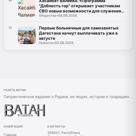
Хасайбат Валиева: «Программа
04
"Доблесть гор" открывает участникам
СВО новые возможности для служения
Общество
•
04.08.2026
Дагестану»
Первые больничные для самозанятых
05
Дагестана начнут выплачивать уже в
августе
Новости
•
03.08.2026
ГАЗЕТА ВАТАН
Патриотическое издание о Родине, ее людях, истории и традициях.
НАВИГАЦИЯ
КОНТАКТЫ
368601, Республика
Главная