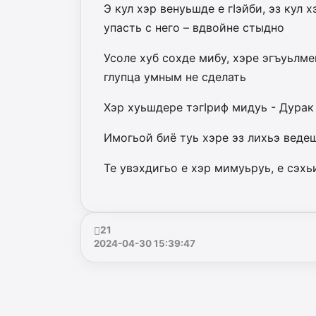
Э кул хэр венуьшде е гIэйби, эз кул 
упасть с него – вдвойне стыдно
Усоле хуб сохде мибу, хэре эгъуьлм
глупца умным не сделать
Хэр хуьшдере тэгIриф мидуь - Дурак
Имогьой биё туь хэре эз лихьэ веде
Те увэхдигьо е хэр мимуьруь, е сэхь
21
2024-04-30 15:39:47