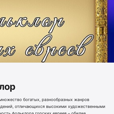
лор
множество богатых, разнообразных жанров
ведений, отличающихся высокими художественными
ность фольклора горских евреев – обилие