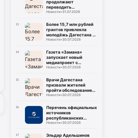
продолжают
переводить
Новости
•
31.07.2026
газопроводы под землю
для повышения
безопасности
Более 15,7 млн рублей
13
грантов привлекла
молодёжь Дагестана в
Новости
•
30.07.2026
2026 году
Газета «Замана»
14
запускает новый
медиапроект с
Новости
•
30.07.2026
участием известных
учёных и экспертов
Врачи Дагестана
15
призвали жителей
пройти обследование
Новости
•
30.07.2026
на гепатит С во время
диспансеризации
Перечень официальных
16
источников
республиканских
Новости
•
30.07.2026
средств массовой
информации
Эльдар Адельшинов
17