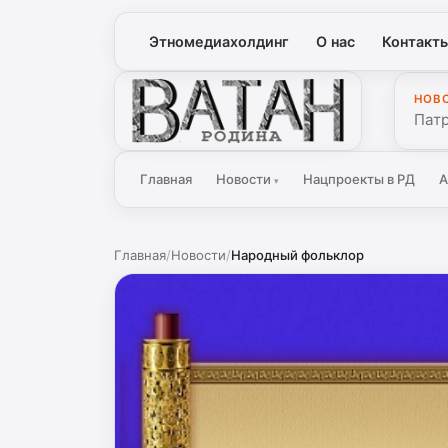
Этномедиахолдинг
О нас
Контакт
НОВ
Ватан
Патр
Главная
Новости
Нацпроекты в РД
А
▾
Главная
/
Новости
/
Народный фольклор