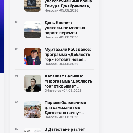
увековечили имя воина
народов Республики
Тимура Джабраилова,
Дагестан
Новости
•
05.08.2026
отдавшего жизнь за
родину
День Каспия:
03
уникальное море на
пороге перемен
Новости
•
05.08.2026
Муртазали Рабаданов:
04
программа «Доблесть
гор» готовит новое
Новости
•
04.08.2026
поколение
руководителей
Дагестана
Хасайбат Валиева:
05
«Программа "Доблесть
гор" открывает
Общество
•
04.08.2026
участникам СВО новые
возможности для
служения Дагестану»
Первые больничные
06
для самозанятых
Дагестана начнут
Новости
•
03.08.2026
выплачивать уже в
августе
В Дагестане растёт
07