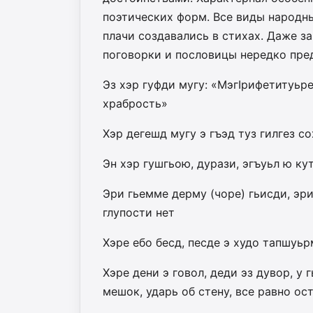
поэтических форм. Все виды народны
плачи создавались в стихах. Даже за
поговорки и пословицы нередко пре
Эз хэр гуфди мугу: «МэгIрифетитуьр
храбрость»
Хэр дегешд мугу э гъэд туз гилгез со
Эн хэр гушгьою, дурази, эгъуьл ю ку
Эри гьемме дерму (чоре) гьисди, эри
глупости нет
Хэре ебо бесд, песде э худо тапшуь
Хэре дени э говол, деди эз дувор, у 
мешок, ударь об стену, все равно ос