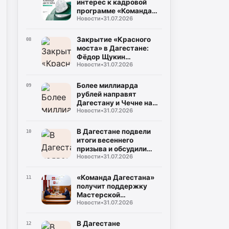
интерес к кадровой
программе «Команда
Новости
•
31.07.2026
Дагестана»
Закрытие «Красного
08
моста» в Дагестане:
Фёдор Щукин
Новости
•
31.07.2026
потребовал ускорить
восстановление
Более миллиарда
09
рублей направят
Дагестану и Чечне на
Новости
•
31.07.2026
помощь пострадавшим
от наводнения
В Дагестане подвели
10
итоги весеннего
призыва и обсудили
Новости
•
31.07.2026
набор на контрактную
службу
«Команда Дагестана»
11
получит поддержку
Мастерской
Новости
•
31.07.2026
управления «Сенеж»
В Дагестане
12