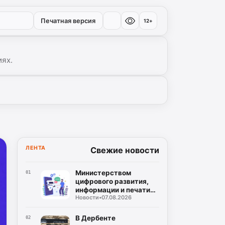
Печатная версия
12+
иях.
ЛЕНТА
Свежие новости
Министерством
01
цифрового развития,
информации и печати
Новости
•
07.08.2026
Республики Дагестан
разработан бот по
созданию корпусов
В Дербенте
02
национальных языков