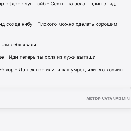
хэр офдоре дуь гIэйб - Сесть на осла – один стыд,
енд сохде нибу - Плохого можно сделать хорошим,
 сам себя хвалит
ше - Иди теперь ты осла из лужи вытащи
иб хэр - До тех пор или ишак умрет, или его хозяин.
АВТОР VATANADMIN