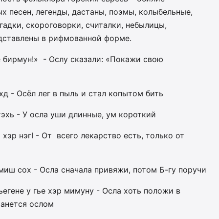
х песен, легенды, дастаны, поэмы, колыбельные,
гадки, скороговорки, считалки, небылицы,
дставлены в рифмованной форме.
е бирмун!» - Ослу сказали: «Покажи свою
хд - Осёл лег в пыль и стал копытом бить
тэхь - У осла уши длинные, ум короткий
 хэр нэгI - От всего лекарство есть, только от
рмиш сох - Осла сначала привяжи, потом Б-гу поручи
гьегене у гье хэр мимуну - Осла хоть положи в
танется ослом