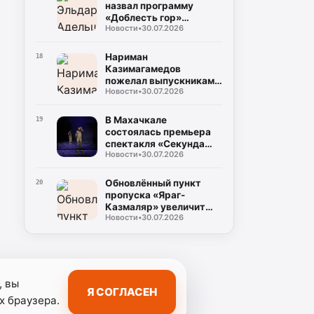
назвал программу
«Доблесть гор»
Новости
•
30.07.2026
важным ресурсом для
развития Дагестана
Нариман
18
Казимагамедов
пожелал выпускникам
Новости
•
30.07.2026
программы «Доблесть
гор» успехов на
государственной
В Махачкале
19
службе
состоялась премьера
спектакля «Секунда
Новости
•
30.07.2026
сомнений»,
посвящённого теме
специальной военной
Обновлённый пункт
20
операции
пропуска «Яраг-
Казмаляр» увеличит
Новости
•
30.07.2026
грузопоток через
границу Дагестана
, вы
Я СОГЛАСЕН
х браузера.