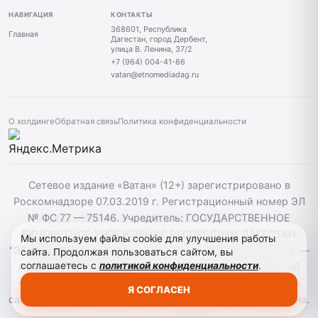
НАВИГАЦИЯ
КОНТАКТЫ
368601, Республика
Главная
Дагестан, город Дербент,
улица В. Ленина, 37/2
+7 (964) 004-41-86
vatan@etnomediadag.ru
О холдинге
Обратная связь
Политика конфиденциальности
Сетевое издание «Ватан» (12+) зарегистрировано в
Роскомнадзоре 07.03.2019 г. Регистрационный номер ЭЛ
№ ФС 77 — 75146. Учредитель: ГОСУДАРСТВЕННОЕ
БЮДЖЕТНОЕ УЧРЕЖДЕНИЕ РЕСПУБЛИКИ ДАГЕСТАН
Мы используем файлы cookie для улучшения работы
"ЭТНОМЕДИАХОЛДИНГ "ДАГЕСТАН". Главный редактор —
сайта. Продолжая пользоваться сайтом, вы
соглашаетесь с
политикой конфиденциальности
.
Аврумов Моисей Давидович, Телефон: +7964 004 41 86
vatan@etnomediadag.ru При использовании материалов
Я СОГЛАСЕН
сайта активная гиперссылка на gazetavatan.ru обязательна.