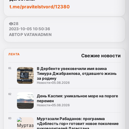
t.me/pravitelstvord
/12380
28
2023-10-05 10:50:36
АВТОР VATANADMIN
ЛЕНТА
Свежие новости
В Дербенте увековечили имя воина
01
Тимура Джабраилова, отдавшего жизнь
за родину
Новости
•
05.08.2026
02
День Каспия: уникальное море на пороге
перемен
Новости
•
05.08.2026
Муртазали Рабаданов: программа
03
«Доблесть гор» готовит новое поколение
руководителей Дагестана