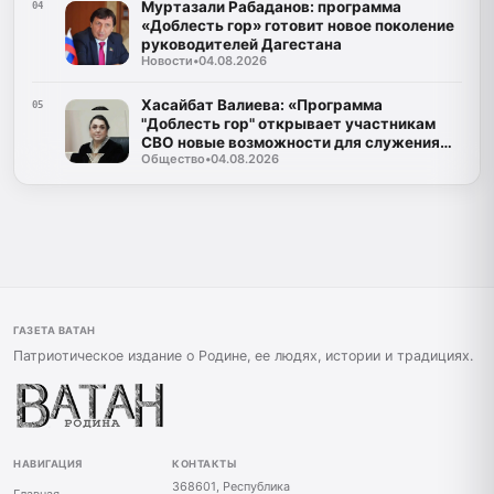
Муртазали Рабаданов: программа
04
«Доблесть гор» готовит новое поколение
руководителей Дагестана
Новости
•
04.08.2026
Хасайбат Валиева: «Программа
05
"Доблесть гор" открывает участникам
СВО новые возможности для служения
Общество
•
04.08.2026
Дагестану»
ГАЗЕТА ВАТАН
Патриотическое издание о Родине, ее людях, истории и традициях.
НАВИГАЦИЯ
КОНТАКТЫ
368601, Республика
Главная