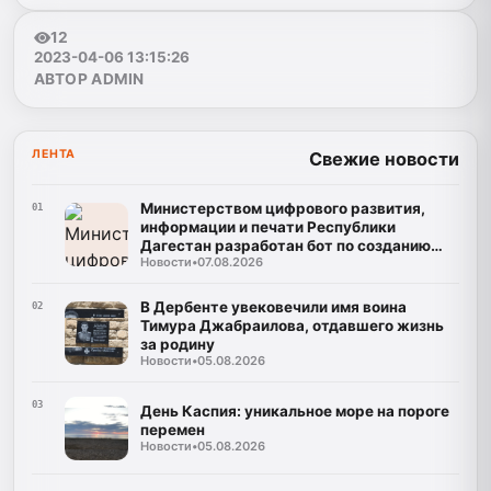
12
2023-04-06 13:15:26
АВТОР ADMIN
ЛЕНТА
Свежие новости
Министерством цифрового развития,
01
информации и печати Республики
Дагестан разработан бот по созданию
Новости
•
07.08.2026
корпусов национальных языков народов
Республики Дагестан
В Дербенте увековечили имя воина
02
Тимура Джабраилова, отдавшего жизнь
за родину
Новости
•
05.08.2026
03
День Каспия: уникальное море на пороге
перемен
Новости
•
05.08.2026