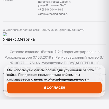
Дагестан, город Дербент,
улица В. Ленина, 37/2
+7 (964) 004-41-86
vatan@etnomediadag.ru
О холдинге
Обратная связь
Политика конфиденциальности
Сетевое издание «Ватан» (12+) зарегистрировано в
Роскомнадзоре 07.03.2019 г. Регистрационный номер ЭЛ
№ ФС 77 — 75146. Учредитель: ГОСУДАРСТВЕННОЕ
БЮДЖЕТНОЕ УЧРЕЖДЕНИЕ РЕСПУБЛИКИ ДАГЕСТАН
Мы используем файлы cookie для улучшения работы
"ЭТНОМЕДИАХОЛДИНГ "ДАГЕСТАН". Главный редактор —
сайта. Продолжая пользоваться сайтом, вы
соглашаетесь с
политикой конфиденциальности
.
Аврумов Моисей Давидович, Телефон: +7964 004 41 86
vatan@etnomediadag.ru При использовании материалов
Я СОГЛАСЕН
сайта активная гиперссылка на gazetavatan.ru обязательна.