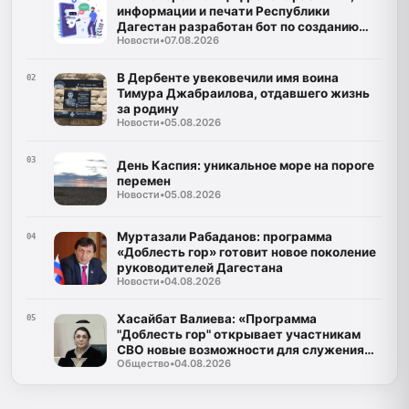
информации и печати Республики
Дагестан разработан бот по созданию
Новости
•
07.08.2026
корпусов национальных языков народов
Республики Дагестан
В Дербенте увековечили имя воина
02
Тимура Джабраилова, отдавшего жизнь
за родину
Новости
•
05.08.2026
03
День Каспия: уникальное море на пороге
перемен
Новости
•
05.08.2026
Муртазали Рабаданов: программа
04
«Доблесть гор» готовит новое поколение
руководителей Дагестана
Новости
•
04.08.2026
Хасайбат Валиева: «Программа
05
"Доблесть гор" открывает участникам
СВО новые возможности для служения
Общество
•
04.08.2026
Дагестану»